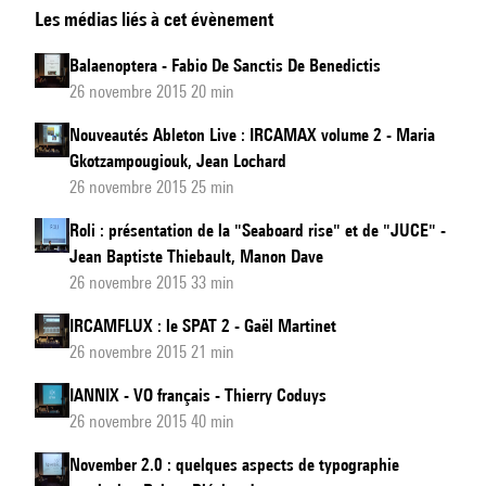
Les médias liés à cet évènement
-
VO
Balaenoptera - Fabio De Sanctis De Benedictis
français
26 novembre 2015 20 min
Nouveautés Ableton Live : IRCAMAX volume 2 - Maria
Gkotzampougiouk, Jean Lochard
26 novembre 2015 25 min
Roli : présentation de la "Seaboard rise" et de "JUCE" -
Jean Baptiste Thiebault, Manon Dave
26 novembre 2015 33 min
IRCAMFLUX : le SPAT 2 - Gaël Martinet
26 novembre 2015 21 min
IANNIX - VO français - Thierry Coduys
26 novembre 2015 40 min
November 2.0 : quelques aspects de typographie