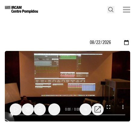
0:00
/
0:00
1x
Logelloop