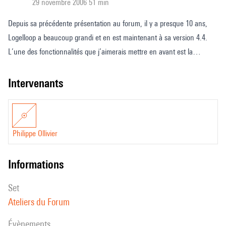
29 novembre 2006 51 min
Depuis sa précédente présentation au forum, il y a presque 10 ans,
Logelloop a beaucoup grandi et en est maintenant à sa version 4.4.
L’une des fonctionnalités que j’aimerais mettre en avant est la
possibilité d’utiliser n’importe quel patch Max dans Logelloop sous la
forme d’un insert. Comme Logelloop comporte nativement toutes les
intervenants
gestions d’entrées sorties, de connexions Midi, OSC, etc., et surtout,
possède un très puissant système de script/macros, cela rend
l’utilisation des patchs Max beaucoup plus aisée. On peut alors
Philippe Ollivier
facilement commander des patchs et les faire interagir entre eux à
l’aide de scripts dont le langage est aujourd’hui très évolué puisqu’il
informations
permet d’utiliser des variables, dévaluer des conditions, de faire des
boucles, d’avoir des fonctions complexes, etc.
set
Ateliers du Forum
évènements