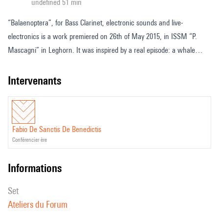
undefined 51 min
“Balaenoptera”, for Bass Clarinet, electronic sounds and live-
electronics is a work premiered on 26th of May 2015, in ISSM “P.
Mascagni” in Leghorn. It was inspired by a real episode: a whale
beached south of Leghorn some years before. Sound material is from
whale and bass clarinet sounds. This presentation is mainly focused
intervenants
on the use of OpenMusic and some its libraries (OM-Spat, OM-
SuperVP, OM-Chant, OMChroma) to generate and spatialize sounds.
All this has made it possible to unify processes and materials, both for
Fabio De Sanctis De Benedictis
instrumental and electronic part. It is given a concise description
conférencier·ère
about some form and composition techniques in Balaenoptera, too, at
least for the features interested in Algorithmic Composition.
informations
set
Ateliers du Forum