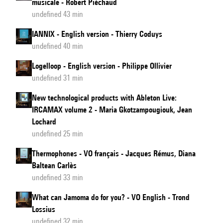
musicale - Robert Piéchaud
undefined 43 min
IANNIX - English version - Thierry Coduys
undefined 40 min
Logelloop - English version - Philippe Ollivier
undefined 31 min
New technological products with Ableton Live:
IRCAMAX volume 2 - Maria Gkotzampougiouk, Jean
Lochard
undefined 25 min
Thermophones - VO français - Jacques Rémus, Diana
Baltean Carlès
undefined 33 min
What can Jamoma do for you? - VO English - Trond
Lossius
undefined 32 min