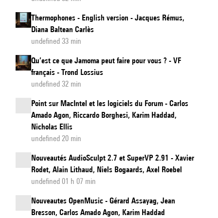
Thermophones - English version - Jacques Rémus,
Diana Baltean Carlès
undefined 33 min
Qu’est ce que Jamoma peut faire pour vous ? - VF
français - Trond Lossius
undefined 32 min
Point sur MacIntel et les logiciels du Forum - Carlos
Amado Agon, Riccardo Borghesi, Karim Haddad,
Nicholas Ellis
undefined 20 min
Nouveautés AudioSculpt 2.7 et SuperVP 2.91 - Xavier
Rodet, Alain Lithaud, Niels Bogaards, Axel Roebel
undefined 01 h 07 min
Nouveautes OpenMusic - Gérard Assayag, Jean
Bresson, Carlos Amado Agon, Karim Haddad