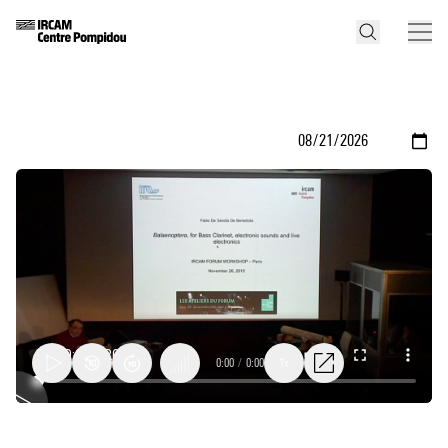
0:00
/
0:00
1x
Balaenoptera