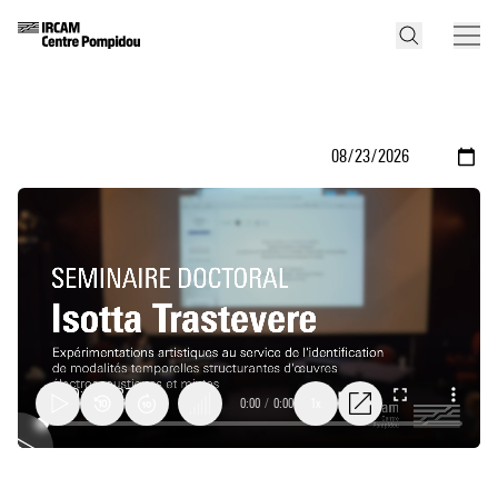
0:00
/
0:00
1x
Expérimentations