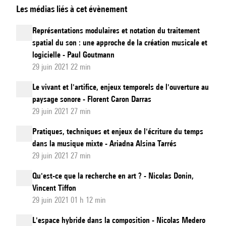
Les médias liés à cet évènement
artistiques
au
Représentations modulaires et notation du traitement
service
spatial du son : une approche de la création musicale et
de
logicielle - Paul Goutmann
l'identification
29 juin 2021 22 min
de
Le vivant et l'artifice, enjeux temporels de l'ouverture au
modalités
paysage sonore - Florent Caron Darras
temporelles
29 juin 2021 27 min
structurantes
Pratiques, techniques et enjeux de l'écriture du temps
d'œuvres
dans la musique mixte - Ariadna Alsina Tarrés
électroacoustiques
29 juin 2021 27 min
et
Qu'est-ce que la recherche en art ? - Nicolas Donin,
mixtes
Vincent Tiffon
29 juin 2021 01 h 12 min
L'espace hybride dans la composition - Nicolas Medero