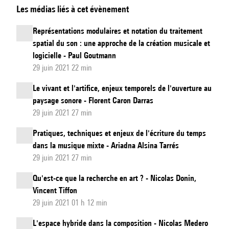
Les médias liés à cet évènement
Zani.
Holophonix
Représentations modulaires et notation du traitement
spatial du son : une approche de la création musicale et
logicielle - Paul Goutmann
29 juin 2021 22 min
Le vivant et l'artifice, enjeux temporels de l'ouverture au
paysage sonore - Florent Caron Darras
29 juin 2021 27 min
Pratiques, techniques et enjeux de l'écriture du temps
dans la musique mixte - Ariadna Alsina Tarrés
29 juin 2021 27 min
Qu'est-ce que la recherche en art ? - Nicolas Donin,
Vincent Tiffon
29 juin 2021 01 h 12 min
L'espace hybride dans la composition - Nicolas Medero