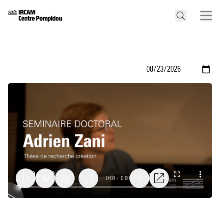
0:00
/
0:00
1x
Adrien