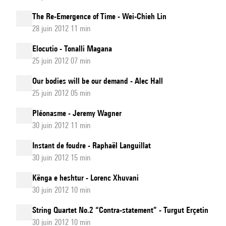
The Re-Emergence of Time - Wei-Chieh Lin
28 juin 2012 11 min
Elocutio - Tonalli Magana
25 juin 2012 07 min
Our bodies will be our demand - Alec Hall
25 juin 2012 05 min
Pléonasme - Jeremy Wagner
30 juin 2012 11 min
Instant de foudre - Raphaël Languillat
30 juin 2012 15 min
Kënga e heshtur - Lorenc Xhuvani
30 juin 2012 10 min
String Quartet No.2 “Contra-statement” - Turgut Erçetin
30 juin 2012 10 min