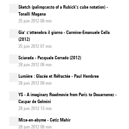
Sketch (palimpsesto of a Rubick’s cube notation) -
Tonalli Magana
25 juin 2012 08 min
Gia' s'ottenebra il giorno - Carmine-Emanuele Cella
(2012)
25 juin 2012 07 min
Sciarada - Pasquale Corrado (2012)
28 juin 2012 09 min
Lumière : Glacée et Réfractée - Paul Hembree
28 juin 2012 09 min
YS - A imaginary Roadmovie from Paris to Douarnenez -
Caspar de Gelmini
28 juin 2012 13 min
Mise-en-abyme - Cetiz Mahir
28 juin 2012 09 min