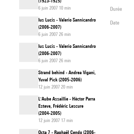
(1923-1925)
6 juin 2007 10 min
durée
Ius Lucis - Valerio Sannicandro
date
(2006-2007)
6 juin 2007 26 min
Ius Lucis - Valerio Sannicandro
(2006-2007)
6 juin 2007 26 min
Strand behind - Andrea Vigani,
Yuval Pick (2005-2006)
12 juin 2007 20 min
L'Aube Assaillie - Hèctor Parra
Esteve, Frédéric Lescure
(2004-2005)
12 juin 2007 17 min
Octa 7 - Raphaël Cendo (2006-