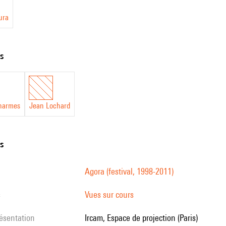
ura
ts
charmes
Jean Lochard
ns
Agora (festival, 1998-2011)
s
Vues sur cours
résentation
Ircam, Espace de projection (Paris)