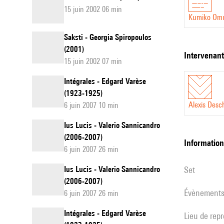
15 juin 2002 06 min
Kumiko Om
Saksti - Georgia Spiropoulos
(2001)
intervenan
15 juin 2002 07 min
Intégrales - Edgard Varèse
(1923-1925)
Alexis Des
6 juin 2007 10 min
Ius Lucis - Valerio Sannicandro
(2006-2007)
informatio
6 juin 2007 26 min
Ius Lucis - Valerio Sannicandro
set
(2006-2007)
évènement
6 juin 2007 26 min
Intégrales - Edgard Varèse
Lieu de rep