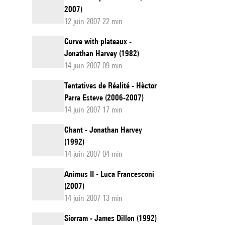
2007)
12 juin 2007 22 min
Curve with plateaux -
Jonathan Harvey (1982)
14 juin 2007 09 min
Tentatives de Réalité - Hèctor
Parra Esteve (2006-2007)
14 juin 2007 17 min
Chant - Jonathan Harvey
(1992)
14 juin 2007 04 min
Animus II - Luca Francesconi
(2007)
14 juin 2007 13 min
Siorram - James Dillon (1992)