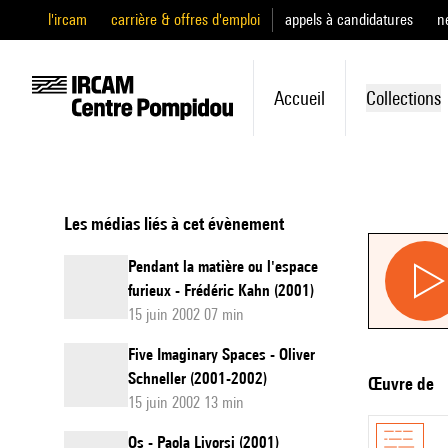
l'ircam
carrière & offres d'emploi
appels à candidatures
n
Accueil
Collections
Les médias liés à cet évènement
Pendant la matière ou l'espace
furieux - Frédéric Kahn (2001)
15 juin 2002 07 min
Five Imaginary Spaces - Oliver
Schneller (2001-2002)
Œuvre de
15 juin 2002 13 min
Os - Paola Livorsi (2001)