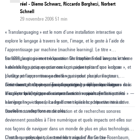
réel - Diemo Schwarz, Riccardo Borghesi, Norbert
Schnell
29 novembre 2006 51 min
« Translanguaging » est le nom d’une installation interactive qui
explore le langage à travers le son, l’image, et le geste à l’aide de
l’apprentissage par machine (machine learning). Le titre «
translanguaging » met en question les frontières des langues et des
En 1998, le musicien et éducateur Christopher Small inventa le terme
habiletés linguistiques pour ceux qui parlent plus d’une langue.
« musicking » pour questionner la musique en tant que « chose », et
L’usage et l’apprentissage des langues pour ces plurilingues
plutôt y penser comme « activité » qui inclut plusieurs acteurs,
deviennent plutôt une négociation entre les différentes langues dans
notamment, toute personne qui participait « en quelque façon » et à
C’est dans cet esprit que Translanguaging propose aux visiteurs
leur répertoire, toutes coexistant dans un rapport symbiotique.
n’importe quelle étape d’une production musicale. En brisant des
d'explorer le langage non comme « entité » mais comme « activité » —
barrières linguistiques, il a également laissé la porte ouverte à de
« langager » — dans le cadre d’une expérience bipartite interactive.
nouvelles conceptions musicales.
Quelles nouvelles formes de création et de recherches sonores
deviennent possibles à l’ère numérique et quels impacts ont-elles sur
nos façons de naviguer dans un monde de plus en plus technologisé?
C’est la question qui sous-tend les travaux d’Aaron Liu-Rosenbaum,
Chercheur polyvalent, il est membre régulier du Centre