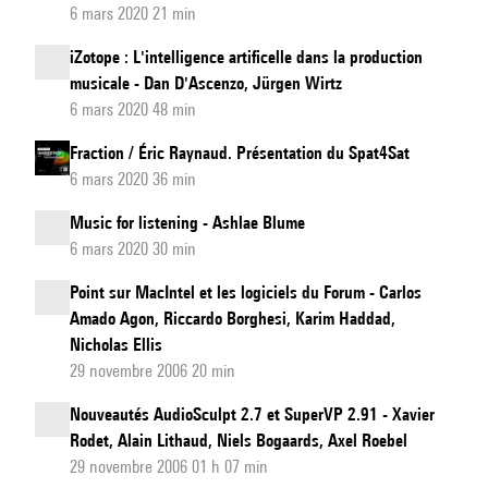
6 mars 2020 21 min
iZotope : L'intelligence artificelle dans la production
musicale - Dan D'Ascenzo, Jürgen Wirtz
6 mars 2020 48 min
Fraction / Éric Raynaud. Présentation du Spat4Sat
6 mars 2020 36 min
Music for listening - Ashlae Blume
6 mars 2020 30 min
Point sur MacIntel et les logiciels du Forum - Carlos
Amado Agon, Riccardo Borghesi, Karim Haddad,
Nicholas Ellis
29 novembre 2006 20 min
Nouveautés AudioSculpt 2.7 et SuperVP 2.91 - Xavier
Rodet, Alain Lithaud, Niels Bogaards, Axel Roebel
29 novembre 2006 01 h 07 min