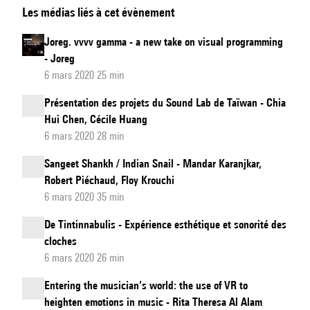
Les médias liés à cet évènement
de
l’installation
Joreg. vvvv gamma - a new take on visual programming
interactive
- Joreg
Translanguaging
6 mars 2020 25 min
Présentation des projets du Sound Lab de Taïwan - Chia
Hui Chen, Cécile Huang
6 mars 2020 28 min
Sangeet Shankh / Indian Snail - Mandar Karanjkar,
Robert Piéchaud, Floy Krouchi
6 mars 2020 35 min
De Tintinnabulis - Expérience esthétique et sonorité des
cloches
6 mars 2020 26 min
Entering the musician’s world: the use of VR to
heighten emotions in music - Rita Theresa Al Alam