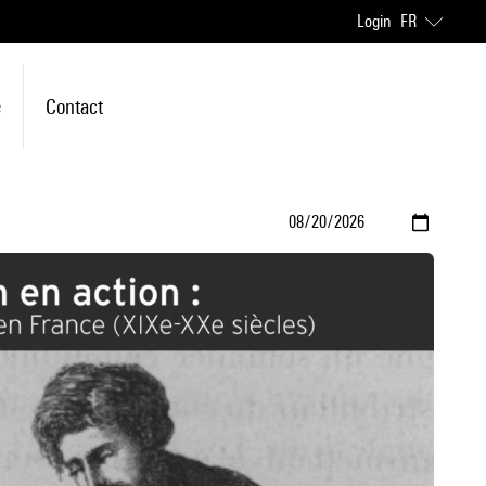
Login
FR
e
Contact