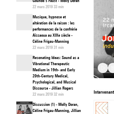
Gounod’s Faust - Molly Doran
22 mars 2019 33 min
Musique, hypnose et
altération de la raison : les
performances de la confrérie
Aïssaoua au XIXe siècle -
Céline Frigau-Manning
22 mars 2019 31 min
Resonating Ideas: Sound as a
Vibrational Therapeutic
Medium in 19th- and Early
20th-Century Medical,
Psychological, and Musical
Discourse - Jillian Rogers
Induire
intervenan
22 mars 2019 32 min
une
Discussion (1) - Molly Doran,
écoute
Céline Frigau-Manning, Jillian
audiote