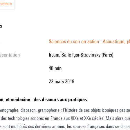
oldman
ns
s
Sciences du son en action : Acoustique, ph
résentation
Ircam, Salle Igor-Stravinsky (Paris)
48 min
22 mars 2019
son, et médecine : des discours aux pratiques
utographe, diapason, gramophone : l’histoire de ces objets iconiques des soun
t des technologies sonores en France aux XIXe et XXe siècles. Mais alors que
e sont multipliés ces dernières années, les sources françaises dans ce domai