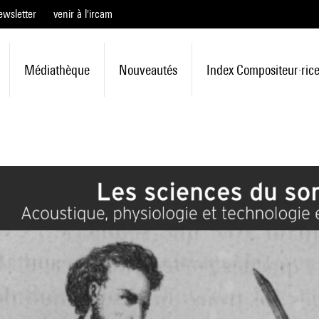
ewsletter
venir à l'ircam
Médiathèque
Nouveautés
Index Compositeur·ric