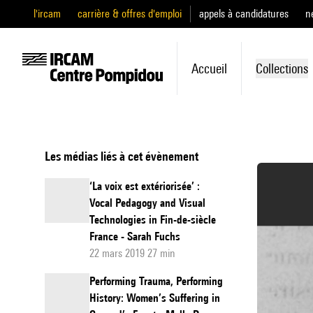
l'ircam
carrière & offres d'emploi
appels à candidatures
n
Accueil
Collections
Les médias liés à cet évènement
‘La voix est extériorisée’ :
Vocal Pedagogy and Visual
Technologies in Fin-de-siècle
France - Sarah Fuchs
22 mars 2019 27 min
Performing Trauma, Performing
History: Women’s Suffering in