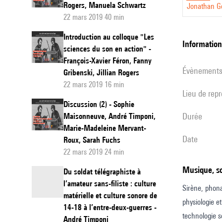
Rogers, Manuela Schwartz
Jonathan G
à
22 mars 2019 40 min
travers
Introduction au colloque "Les
le
informatio
sciences du son en action" -
Son
François-Xavier Féron, Fanny
évènement
et
Gribenski, Jillian Rogers
22 mars 2019 16 min
lumière
Lieu de rep
Discussion (2) - Sophie
durée
Maisonneuve, André Timponi,
Marie-Madeleine Mervant-
date
Roux, Sarah Fuchs
22 mars 2019 24 min
Musique, 
Du soldat télégraphiste à
l’amateur sans-filiste : culture
Sirène, phona
matérielle et culture sonore de
physiologie e
14-18 à l’entre-deux-guerres -
technologie s
André Timponi