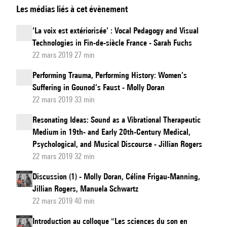
Les médias liés à cet évènement
hypnose
et
‘La voix est extériorisée’ : Vocal Pedagogy and Visual
altération
Technologies in Fin-de-siècle France - Sarah Fuchs
de
22 mars 2019 27 min
la
Performing Trauma, Performing History: Women’s
raison
Suffering in Gounod’s Faust - Molly Doran
:
22 mars 2019 33 min
les
Resonating Ideas: Sound as a Vibrational Therapeutic
performances
Medium in 19th- and Early 20th-Century Medical,
de
Psychological, and Musical Discourse - Jillian Rogers
la
22 mars 2019 32 min
confrérie
Discussion (1) - Molly Doran, Céline Frigau-Manning,
Aïssaoua
Jillian Rogers, Manuela Schwartz
au
22 mars 2019 40 min
XIXe
Introduction au colloque "Les sciences du son en
siècle