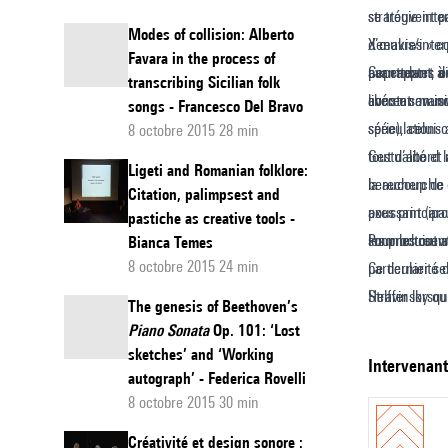
stratégie int
se trouvent p
de
Modes of collision: Alberto
d’œuvres » co
Xenakis/inter
l’interp
Favara in the process of
avanttextes d
par rapport à
Cependant, ou
transcribing Sicilian folk
dans
constat avanc
libérer son i
avec un music
songs - Francesco Del Bravo
le
spéculations a
série), celui
8 octobre 2015 28 min
process
tout d’abord 
Gestualité et
Ligeti and Romanian folklore:
composi
beaucoup de s
la recherche 
Citation, palimpsest and
:
axes principa
poussant (arc
pastiche as creative tools -
le
les produisen
somme tout as
Pour les œuvr
Bianca Temes
cas
8 octobre 2015 24 min
particularité
Ce dernier se
des
Stravinsky ou
Helffer lorsqu
The genesis of Beethoven’s
repère orthon
compositionne
œuvres
Piano Sonata
Op. 101: ‘Lost
spatiale grad
millimétré, qu
sketches’ and ‘Working
solistiq
intervenan
autograph’ - Federica Rovelli
au crayon : c
renonçait à j
de
8 octobre 2015 30 min
ces structure
du geste de l’
Xenakis
pose alors la 
communication
Créativité et design sonore :