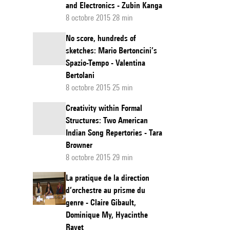
and Electronics - Zubin Kanga
8 octobre 2015 28 min
No score, hundreds of
sketches: Mario Bertoncini’s
Spazio-Tempo - Valentina
Bertolani
8 octobre 2015 25 min
Creativity within Formal
Structures: Two American
Indian Song Repertories - Tara
Browner
8 octobre 2015 29 min
La pratique de la direction
d’orchestre au prisme du
genre - Claire Gibault,
Dominique My, Hyacinthe
Ravet