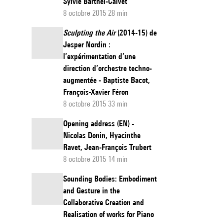
Sylvie Barthel-Calvet
8 octobre 2015 28 min
Sculpting the Air
(2014-15) de
Jesper Nordin :
l’expérimentation d’une
direction d’orchestre techno-
augmentée - Baptiste Bacot,
François-Xavier Féron
8 octobre 2015 33 min
Opening address (EN) -
Nicolas Donin, Hyacinthe
Ravet, Jean-François Trubert
8 octobre 2015 14 min
Sounding Bodies: Embodiment
and Gesture in the
Collaborative Creation and
Realisation of works for Piano