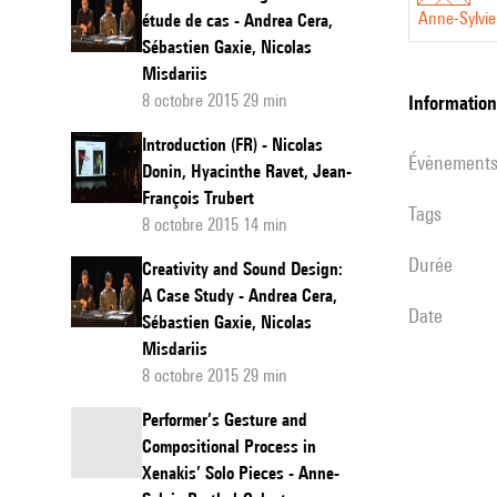
idiomatiques 
du processus 
Anne-Sylvie
étude de cas - Andrea Cera,
Sébastien Gaxie, Nicolas
son « interpr
Misdariis
enjeux. Par e
8 octobre 2015 29 min
informatio
il apparaît en
changement ex
Introduction (FR) - Nicolas
évènement
Donin, Hyacinthe Ravet, Jean-
de registres ;
François Trubert
alors inventé
Tags
8 octobre 2015 14 min
durée
Creativity and Sound Design:
A Case Study - Andrea Cera,
date
Sébastien Gaxie, Nicolas
Misdariis
8 octobre 2015 29 min
Performer’s Gesture and
Compositional Process in
Xenakis’ Solo Pieces - Anne-