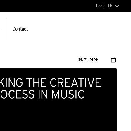
Login
FR
e
Contact