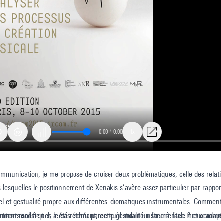
0:00
/
0:00
1x
mmunication, je me propose de croiser deux problématiques, celle des relat
s lesquelles le positionnement de Xenakis s’avère assez particulier par rapport
l et gestualité propre aux différentes idiomatiques instrumentales. Comment
ment modifie-t-il, le cas échéant, cette gestualité instrumentale ? et commen
rtitions solistiques a été retenu parce qu’il induit un face-à-face mieux adap