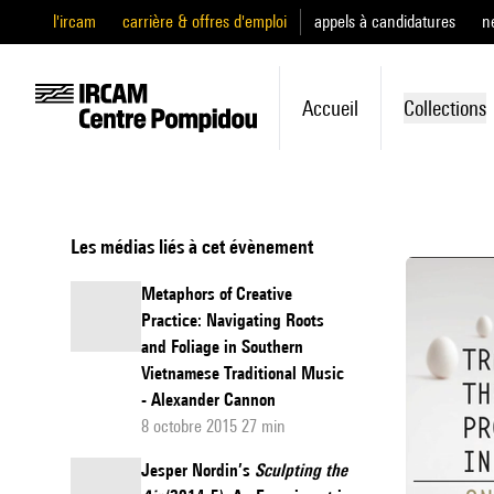
l'ircam
carrière & offres d'emploi
appels à candidatures
n
Accueil
Collections
Les médias liés à cet évènement
Metaphors of Creative
Practice: Navigating Roots
and Foliage in Southern
Vietnamese Traditional Music
- Alexander Cannon
8 octobre 2015 27 min
Jesper Nordin’s
Sculpting the