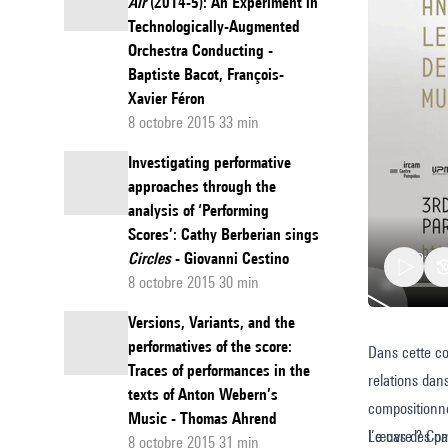
Air
(2014-5): An Experiment in
Technologically-Augmented
Orchestra Conducting -
Baptiste Bacot, François-
Xavier Féron
8 octobre 2015 33 min
Investigating performative
approaches through the
analysis of ‘Performing
Scores’: Cathy Berberian sings
Circles
- Giovanni Cestino
8 octobre 2015 30 min
Versions, Variants, and the
performatives of the score:
Dans cette co
La
Traces of performances in the
relations dan
place
texts of Anton Webern’s
compositionne
du
Music - Thomas Ahrend
l’œuvre ? Com
Le cas des pa
8 octobre 2015 31 min
geste