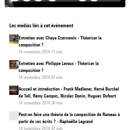
Morphologie
Les médias liés à cet évènement
et
enchaînement:
Entretien avec Chaya Czernowin - Théoriser la
des
composition ?
fonctions
14 novembre 2014 11 min
tonales
Entretien avec Philippe Leroux - Théoriser la
et
composition ?
des
14 novembre 2014 07 min
transformations
Accueil et introduction - Frank Madlener, Hervé Burckel
sonales
de Tell, Rémy Campos, Nicolas Donin, Hugues Dufourt
14 novembre 2014 38 min
Peut-on faire une théorie de la composition de Rameau à
partir de ses écrits ? - Raphaëlle Legrand
14 novembre 2014 43 min