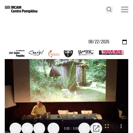
0:00
/
0:00
1x