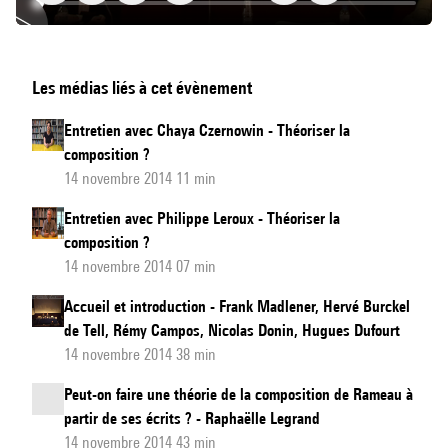
Présentation
Les médias liés à cet évènement
de
l'entretien
Entretien avec Chaya Czernowin - Théoriser la
filmé
composition ?
:
14 novembre 2014 11 min
Philippe
Entretien avec Philippe Leroux - Théoriser la
Leroux
composition ?
14 novembre 2014 07 min
Accueil et introduction - Frank Madlener, Hervé Burckel
de Tell, Rémy Campos, Nicolas Donin, Hugues Dufourt
14 novembre 2014 38 min
Peut-on faire une théorie de la composition de Rameau à
partir de ses écrits ? - Raphaëlle Legrand
14 novembre 2014 43 min