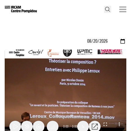
0:00
/
0:00
1x