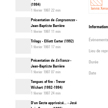
(1994)
Iannis Xena
1 février 1997 22 min
Présentation de
Congruences
-
Jean-Baptiste Barrière
informatio
1 février 1997 11 min
évènement
Trilogy - Elliott Carter (1992)
1 février 1997 17 min
Lieu de rep
Présentation de
EnTrance
-
durée
Jean-Baptiste Barrière
1 février 1997 07 min
date
Tongues of fire - Trevor
Wishart (1992-1994)
1 février 1997 24 min
D'un Geste apprivoisé... - José