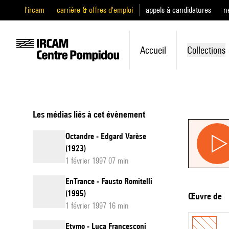
l'ircam
carrière & offres d'emploi
appels à candidatures
n
Accueil
Collections
Les médias liés à cet évènement
Octandre - Edgard Varèse
(1923)
1 février 1997 07 min
EnTrance - Fausto Romitelli
(1995)
Œuvre de
1 février 1997 16 min
Etymo - Luca Francesconi