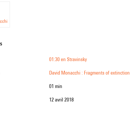
on
cchi
ns
01:30 en Stravinsky
s
David Monacchi : Fragments of extinction
01 min
12 avril 2018