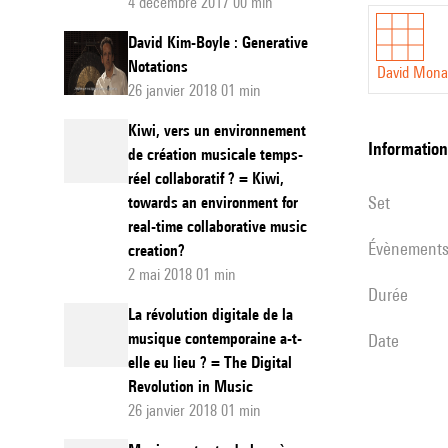
4 décembre 2017 00 min
of
David Kim-Boyle : Generative
Extincti
Notations
David Mona
26 janvier 2018 01 min
Kiwi, vers un environnement
informatio
de création musicale temps-
réel collaboratif ? = Kiwi,
set
towards an environment for
real-time collaborative music
évènement
creation?
2 mai 2018 01 min
durée
La révolution digitale de la
musique contemporaine a-t-
date
elle eu lieu ? = The Digital
Revolution in Music
26 janvier 2018 01 min