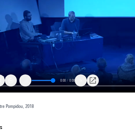
0:00
/
0:00
1x
re Pompidou, 2018
hi
ts
nt