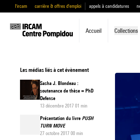
l'ircam
carrière & offres d'emploi
appels à candidatures
n
Accueil
Collections
Les médias liés à cet évènement
Sasha J. Blondeau :
soutenance de thèse = PhD
Defense
13 décembre 2017 01 min
Présentation du livre
PUSH
TURN MOVE
27 octobre 2017 00 min