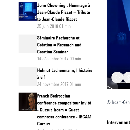
John Chowning : Hommage à
Jean-Claude Risset = Tribute
to Jean-Claude Risset
25 juin 2018 01 min
Séminaire Recherche et
Création = Research and
Creation Seminar
14 décembre 2017 00 min
Helmut Lachenmann, l'histoire
à vif
24 novembre 2017 01 min
Franck Bedrossian :
© Ircam-Cent
David
conférence compositeur invité
- Cursus Ircam = Guest
Monacc
composer conference - IRCAM
:
intervenan
Cursus
Fragme