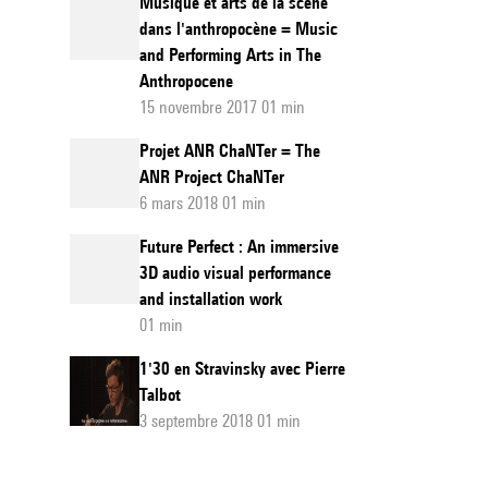
Musique et arts de la scène
dans l'anthropocène = Music
and Performing Arts in The
Anthropocene
15 novembre 2017 01 min
Projet ANR ChaNTer = The
ANR Project ChaNTer
6 mars 2018 01 min
Future Perfect : An immersive
3D audio visual performance
and installation work
01 min
1'30 en Stravinsky avec Pierre
Talbot
3 septembre 2018 01 min