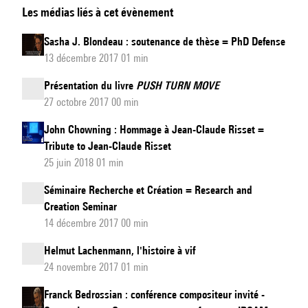
Les médias liés à cet évènement
ANR
ChaNTer
Sasha J. Blondeau : soutenance de thèse = PhD Defense
=
13 décembre 2017 01 min
The
Présentation du livre
PUSH TURN MOVE
ANR
27 octobre 2017 00 min
Project
ChaNTer
John Chowning : Hommage à Jean-Claude Risset =
Tribute to Jean-Claude Risset
25 juin 2018 01 min
Séminaire Recherche et Création = Research and
Creation Seminar
14 décembre 2017 00 min
Helmut Lachenmann, l'histoire à vif
24 novembre 2017 01 min
Franck Bedrossian : conférence compositeur invité -