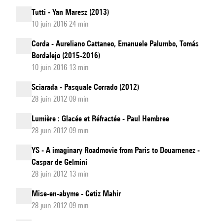
Tutti - Yan Maresz (2013)
10 juin 2016 24 min
Corda - Aureliano Cattaneo, Emanuele Palumbo, Tomás
Bordalejo (2015-2016)
10 juin 2016 13 min
Sciarada - Pasquale Corrado (2012)
28 juin 2012 09 min
Lumière : Glacée et Réfractée - Paul Hembree
28 juin 2012 09 min
YS - A imaginary Roadmovie from Paris to Douarnenez -
Caspar de Gelmini
28 juin 2012 13 min
Mise-en-abyme - Cetiz Mahir
28 juin 2012 09 min