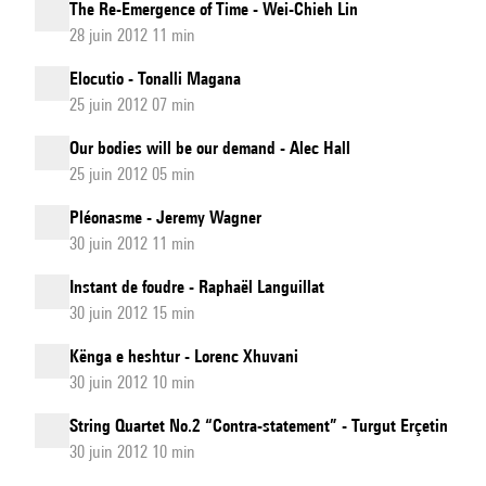
The Re-Emergence of Time - Wei-Chieh Lin
28 juin 2012 11 min
Elocutio - Tonalli Magana
25 juin 2012 07 min
Our bodies will be our demand - Alec Hall
25 juin 2012 05 min
Pléonasme - Jeremy Wagner
30 juin 2012 11 min
Instant de foudre - Raphaël Languillat
30 juin 2012 15 min
Kënga e heshtur - Lorenc Xhuvani
30 juin 2012 10 min
String Quartet No.2 “Contra-statement” - Turgut Erçetin
30 juin 2012 10 min