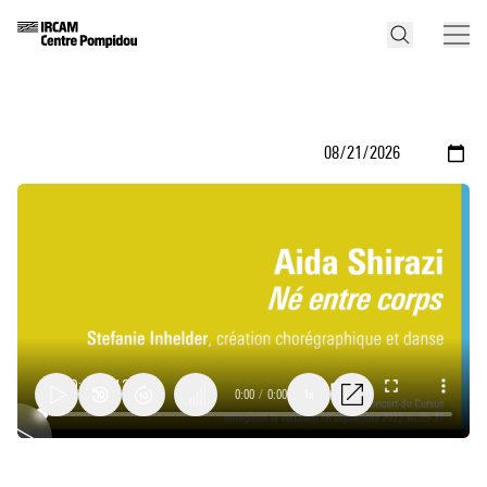
0:00
/
0:00
1x
Né