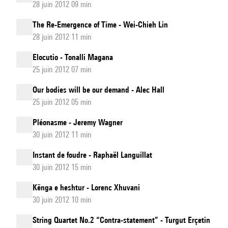
28 juin 2012 09 min
The Re-Emergence of Time - Wei-Chieh Lin
28 juin 2012 11 min
Elocutio - Tonalli Magana
25 juin 2012 07 min
Our bodies will be our demand - Alec Hall
25 juin 2012 05 min
Pléonasme - Jeremy Wagner
30 juin 2012 11 min
Instant de foudre - Raphaël Languillat
30 juin 2012 15 min
Kënga e heshtur - Lorenc Xhuvani
30 juin 2012 10 min
String Quartet No.2 “Contra-statement” - Turgut Erçetin