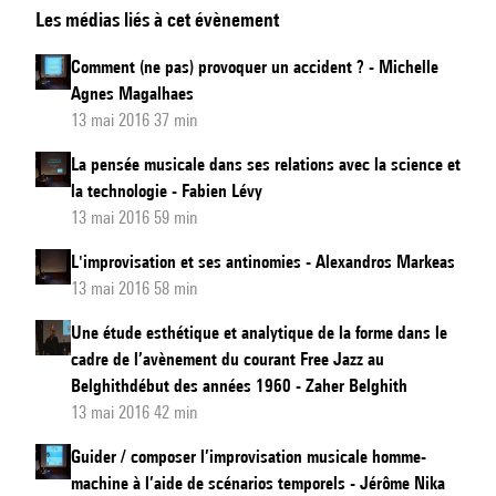
Les médias liés à cet évènement
relation
du
Comment (ne pas) provoquer un accident ? - Michelle
matériau
Agnes Magalhaes
compositionnel
13 mai 2016 37 min
pour
La pensée musicale dans ses relations avec la science et
l’organisation
la technologie - Fabien Lévy
formelle
13 mai 2016 59 min
de
L'improvisation et ses antinomies - Alexandros Markeas
l’œuvre
13 mai 2016 58 min
mixte.
Présentation
Une étude esthétique et analytique de la forme dans le
cadre de l’avènement du courant Free Jazz au
de
Belghithdébut des années 1960 - Zaher Belghith
deux
13 mai 2016 42 min
cas
d’étude
Guider / composer l’improvisation musicale homme-
machine à l’aide de scénarios temporels - Jérôme Nika
: