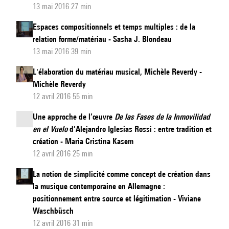
13 mai 2016 27 min
Music
for
Espaces compositionnels et temps multiples : de la
flute
relation forme/matériau - Sasha J. Blondeau
13 mai 2016 39 min
&
ISPW
L'élaboration du matériau musical, Michèle Reverdy -
de
Michèle Reverdy
Cort
12 avril 2016 55 min
Lippe
Une approche de l’œuvre
De las Fases de la Inmovilidad
et
en el Vuelo
d’Alejandro Iglesias Rossi : entre tradition et
Partita
création - Maria Cristina Kasem
I
12 avril 2016 25 min
de
La notion de simplicité comme concept de création dans
Philippe
la musique contemporaine en Allemagne :
Manoury
positionnement entre source et légitimation - Viviane
Waschbüsch
12 avril 2016 31 min