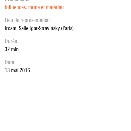
Comment, dans le vif de la performance, l'instant présent génère-t-il
Influences, forme et matériau
l'instant suivant ? Comment la prééminence de la représentation est
Lieu de représentation
elle éludée au profit de la relation performative ? Cette séance
Ircam, Salle Igor-Stravinsky (Paris)
permettra d'aborder ces questions, et sans doute bien d'autres.
durée
32 min
date
13 mai 2016