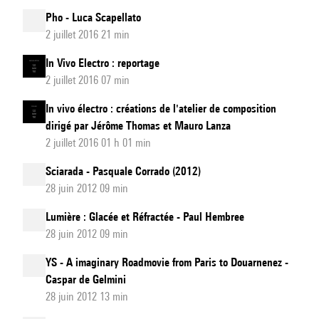
Pho - Luca Scapellato
2 juillet 2016 21 min
In Vivo Electro : reportage
2 juillet 2016 07 min
In vivo électro : créations de l'atelier de composition
dirigé par Jérôme Thomas et Mauro Lanza
2 juillet 2016 01 h 01 min
Sciarada - Pasquale Corrado (2012)
28 juin 2012 09 min
Lumière : Glacée et Réfractée - Paul Hembree
28 juin 2012 09 min
YS - A imaginary Roadmovie from Paris to Douarnenez -
Caspar de Gelmini
28 juin 2012 13 min