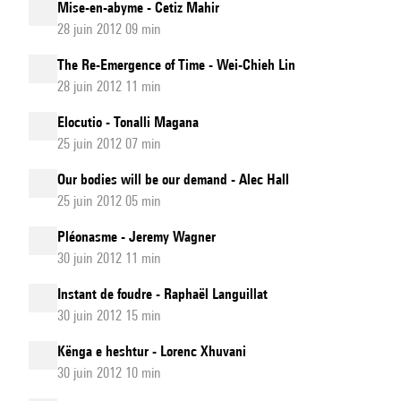
Mise-en-abyme - Cetiz Mahir
28 juin 2012 09 min
The Re-Emergence of Time - Wei-Chieh Lin
28 juin 2012 11 min
Elocutio - Tonalli Magana
25 juin 2012 07 min
Our bodies will be our demand - Alec Hall
25 juin 2012 05 min
Pléonasme - Jeremy Wagner
30 juin 2012 11 min
Instant de foudre - Raphaël Languillat
30 juin 2012 15 min
Kënga e heshtur - Lorenc Xhuvani
30 juin 2012 10 min