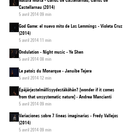
Natura Morta - Carlos de Castellarnau, Carlos de
Castellarnau (2014)
5 avril 2014 09 min
God Game: el nuevo mito de Los Lemmings - Violeta Cruz
(2014)
5 avril 2014 11 min
Ondulation - Night music - Ye Shen
5 avril 2014 08 min
Le patois du Monarque - Januibe Tejera
5 avril 2014 12 min
Epäjärjestelmällisyydestäköhän? [wonder if it comes
from that unsystematic nature] - Andrea Mancianti
5 avril 2014 09 min
Variaciones sobre 7 lineas imaginarias - Fredy Vallejos
(2014)
5 avril 2014 09 min