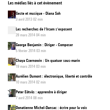
Les médias liés à cet évènement
Rousseau
:
Geste et musique - Diana Soh
Made
3 avril 2013 02 min
in
Les recherches de l'Ircam s'exposent
Ircam,
28 mars 2014 04 min
industrie
et
George Benjamin : Diriger - Composer
5 février 2014 03 min
création
Chaya Czernowin : Un quatuor sous-marin
19 mars 2014 03 min
Aurélien Dumont : électronique, liberté et contrôle
10 mars 2014 02 min
Peter Eötvös : apprendre à diriger
7 avril 2014 08 min
Donatienne Michel-Dansac : écrire pour la voix