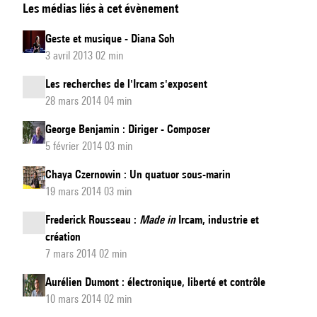
Les médias liés à cet évènement
Eötvös
:
Geste et musique - Diana Soh
apprendre
3 avril 2013 02 min
à
Les recherches de l'Ircam s'exposent
diriger
28 mars 2014 04 min
George Benjamin : Diriger - Composer
5 février 2014 03 min
Chaya Czernowin : Un quatuor sous-marin
19 mars 2014 03 min
Frederick Rousseau :
Made in
Ircam, industrie et
création
7 mars 2014 02 min
Aurélien Dumont : électronique, liberté et contrôle
10 mars 2014 02 min