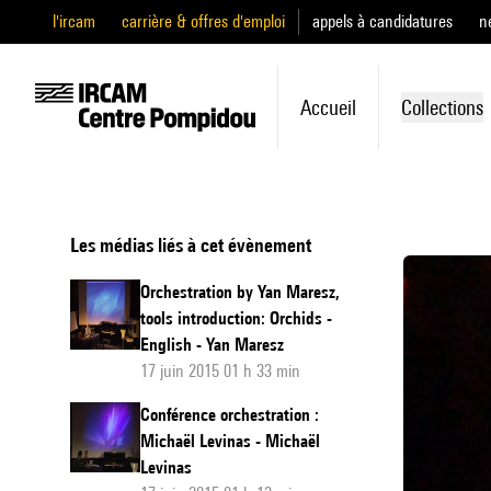
l'ircam
carrière & offres d'emploi
appels à candidatures
n
Accueil
Collections
Les médias liés à cet évènement
Orchestration by Yan Maresz,
tools introduction: Orchids -
English - Yan Maresz
17 juin 2015 01 h 33 min
Conférence orchestration :
Michaël Levinas - Michaël
Levinas