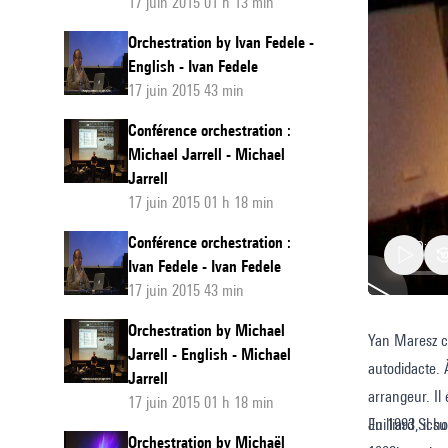
17 juin 2015 01 h 13 min
Orchestration by Ivan Fedele -
English - Ivan Fedele
17 juin 2015 43 min
Conférence orchestration :
Michael Jarrell - Michael
Jarrell
17 juin 2015 01 h 18 min
Conférence orchestration :
Ivan Fedele - Ivan Fedele
17 juin 2015 43 min
Orchestration by Michael
Yan Maresz co
Confére
Jarrell - English - Michael
autodidacte. 
orchestr
Jarrell
arrangeur. Il 
présent
17 juin 2015 01 h 18 min
Juilliard Sch
En 1993, il su
des
Orchestration by Michaël