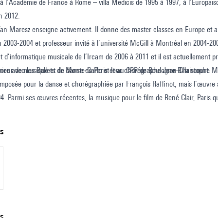
à l’Académie de France à Rome – villa Medicis de 1995 à 1997, à l’Europaïsche
n 2012.
 Yan Maresz enseigne activement. Il donne des master classes en Europe et 
,
 2003-2004 et professeur invité à l’université McGill à Montréal en 2004-20
t d’informatique musicale de l’Ircam de 2006 à 2011 et il est actuellement p
rieur de musique et de danse de Paris et au CRR de Boulogne-Billancourt.
ore avec les Ballets de Monte-Carlo et leur chorégraphe Jean-Christophe 
posée pour la danse et chorégraphiée par François Raffinot, mais l’œuvre s
. Parmi ses œuvres récentes, la musique pour le film de René Clair, Paris qu
ts
ns