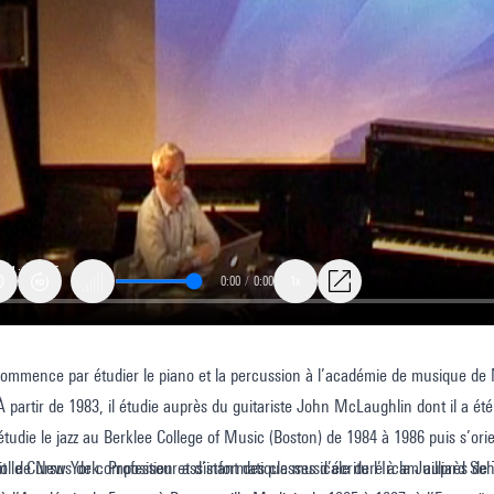
0:00
/
0:00
1x
mmence par étudier le piano et la percussion à l’académie de musique de Mo
nce
À partir de 1983, il étudie auprès du guitariste John McLaughlin dont il a été 
ation,
étudie le jazz au Berklee College of Music (Boston) de 1984 à 1986 puis s’orie
ation
ool de New York. Professeur assistant des classes d’écriture à la Juilliard 
it le Cursus de composition et d’informatique musicale de l’Ircam auprès de Tri