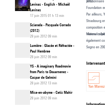
1992.
pensionnaire 
outils
Levinas - English - Michaël
Foundation e
:
Levinas
Par ailleurs,
17 juin 2015 01 h 13 min
Orchids
Strasbourg en
Yan
Sciarada - Pasquale Corrado
composition e
(2012)
Maresz
national supé
Maresz collab
28 juin 2012 09 min
également com
Lumière : Glacée et Réfractée -
Segno en 2004
Paul Hembree
28 juin 2012 09 min
intervenan
YS - A imaginary Roadmovie
from Paris to Douarnenez -
Caspar de Gelmini
28 juin 2012 13 min
Yan Maresz
Mise-en-abyme - Cetiz Mahir
28 juin 2012 09 min
informatio