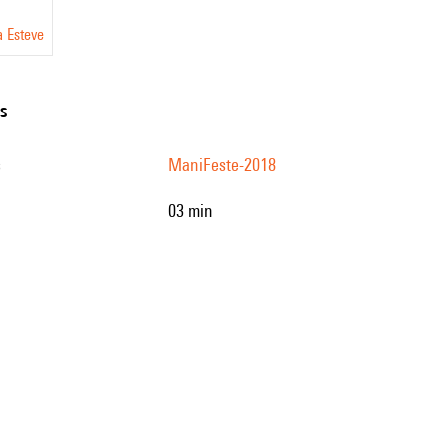
a Esteve
ns
s
ManiFeste-2018
03 min