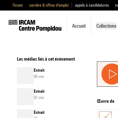
l'ircam
carrière & offres d'emploi
appels à candidatures
n
Accueil
Collections
Les médias liés à cet évènement
Extrait
08 min
Extrait
02 min
Œuvre de
Extrait