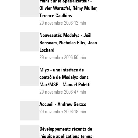
Point sur le Spatialisateur -
Olivier Warusfel, Rémy Muller,
Terence Caulkins
29 novembre 2006 12 min
Nouveautés Modalys - Joël
Bensoam, Nicholas Ellis, Jean
Lochard
29 novembre 2006 50 min
Mlys - une interface de
contrôle de Modalys dans
Max/MSP - Manuel Poletti
29 novembre 2006 47 min
Accueil - Andrew Gerzso
29 novembre 2006 18 min
Développements récents de
l'équipe applications temps