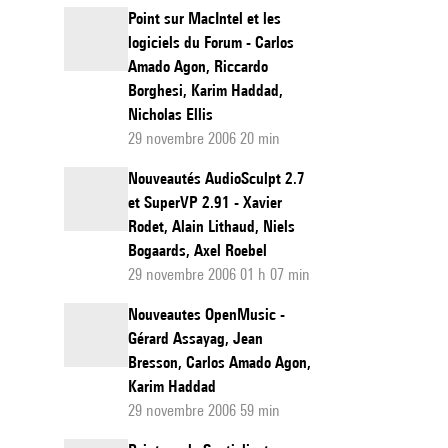
Point sur MacIntel et les
logiciels du Forum - Carlos
Amado Agon, Riccardo
Borghesi, Karim Haddad,
Nicholas Ellis
29 novembre 2006 20 min
Nouveautés AudioSculpt 2.7
et SuperVP 2.91 - Xavier
Rodet, Alain Lithaud, Niels
Bogaards, Axel Roebel
29 novembre 2006 01 h 07 min
Nouveautes OpenMusic -
Gérard Assayag, Jean
Bresson, Carlos Amado Agon,
Karim Haddad
29 novembre 2006 59 min