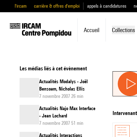
l'ircam
carrière & offres d'emploi
appels à candidatures
n
Accueil
Collections
Les médias liés à cet évènement
Actualités Modalys - Joël
Bensoam, Nicholas Ellis
7 novembre 2007 26 min
Actualités Najo Max Interface
intervenan
- Jean Lochard
7 novembre 2007 51 min
Actualités Interactions