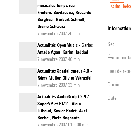
musicales temps réel -
Karim Hadd
Frédéric Bevilacqua, Riccardo
Borghesi, Norbert Schnell,
Diemo Schwarz
informatio
7 novembre 2007 30 min
set
Actualités OpenMusic - Carlos
Amado Agon, Karim Haddad
évènement
7 novembre 2007 46 min
Lieu de rep
Actualités Spatialisateur 4.0 -
Rémy Muller, Olivier Warusfel
durée
7 novembre 2007 33 min
Actualités AudioSculpt 2.9 /
date
SuperVP et PM2 - Alain
Lithaud, Xavier Rodet, Axel
Roebel, Niels Bogaards
7 novembre 2007 01 h 00 min