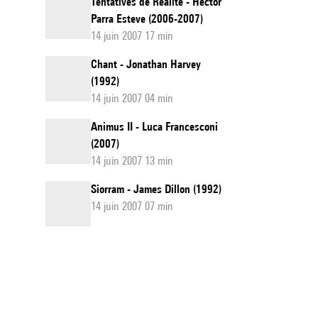
Tentatives de Réalité - Hèctor
Parra Esteve (2006-2007)
14 juin 2007 17 min
Chant - Jonathan Harvey
(1992)
14 juin 2007 04 min
Animus II - Luca Francesconi
(2007)
14 juin 2007 13 min
Siorram - James Dillon (1992)
14 juin 2007 07 min