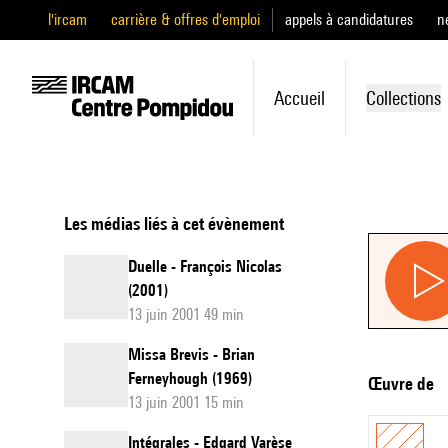
l'ircam
carrière & offres d'emploi
appels à candidatures
n
Accueil
Collections
Les médias liés à cet évènement
Duelle - François Nicolas
(2001)
13 juin 2001 49 min
Missa Brevis - Brian
Ferneyhough (1969)
Œuvre de
13 juin 2001 15 min
Intégrales - Edgard Varèse