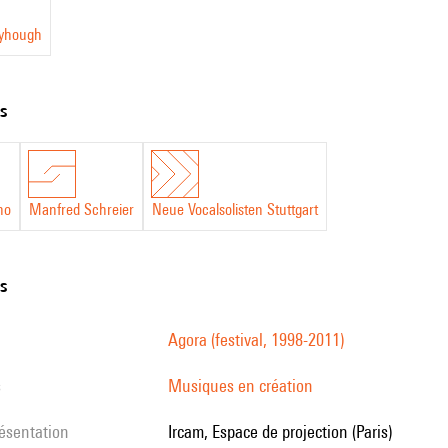
eyhough
ts
no
Manfred Schreier
Neue Vocalsolisten Stuttgart
ns
Agora (festival, 1998-2011)
s
Musiques en création
résentation
Ircam, Espace de projection (Paris)