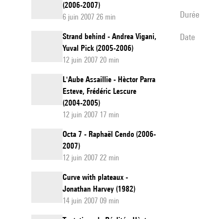
(2006-2007)
durée
6 juin 2007 26 min
Strand behind - Andrea Vigani,
date
Yuval Pick (2005-2006)
12 juin 2007 20 min
L'Aube Assaillie - Hèctor Parra
Esteve, Frédéric Lescure
(2004-2005)
12 juin 2007 17 min
Octa 7 - Raphaël Cendo (2006-
2007)
12 juin 2007 22 min
Curve with plateaux -
Jonathan Harvey (1982)
14 juin 2007 09 min