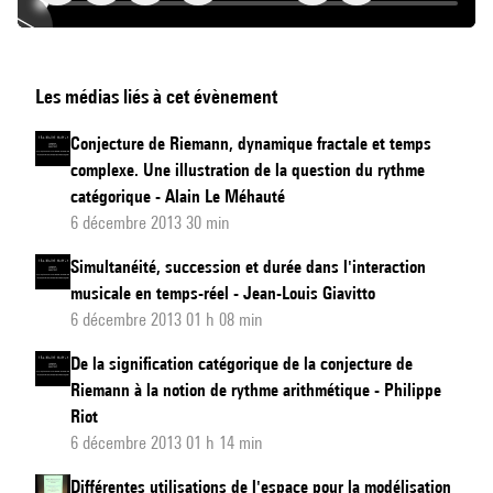
«
Les médias liés à cet évènement
Penser
le
Conjecture de Riemann, dynamique fractale et temps
temps
complexe. Une illustration de la question du rythme
musical
catégorique - Alain Le Méhauté
aujourd’hui
6 décembre 2013 30 min
…»
Simultanéité, succession et durée dans l'interaction
…
musicale en temps-réel - Jean-Louis Giavitto
Pour
6 décembre 2013 01 h 08 min
en
De la signification catégorique de la conjecture de
finir
Riemann à la notion de rythme arithmétique - Philippe
avec
Riot
le
6 décembre 2013 01 h 14 min
jugement
Différentes utilisations de l'espace pour la modélisation