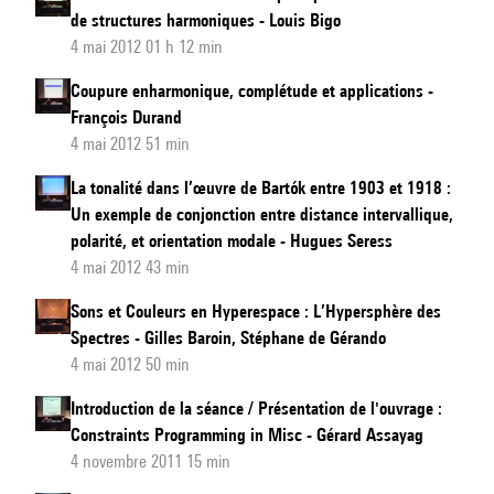
du
de structures harmoniques - Louis Bigo
temps
4 mai 2012 01 h 12 min
(musical)
Coupure enharmonique, complétude et applications -
suivi
François Durand
«
4 mai 2012 51 min
De
La tonalité dans l’œuvre de Bartók entre 1903 et 1918 :
quelques
Un exemple de conjonction entre distance intervallique,
considérations
polarité, et orientation modale - Hugues Seress
intempestives
4 mai 2012 43 min
sur
Sons et Couleurs en Hyperespace : L’Hypersphère des
le
Spectres - Gilles Baroin, Stéphane de Gérando
temps
4 mai 2012 50 min
qui
passe…
Introduction de la séance / Présentation de l'ouvrage :
Constraints Programming in Misc - Gérard Assayag
»
4 novembre 2011 15 min