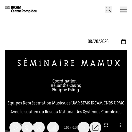
0:00
/
0:00
1x