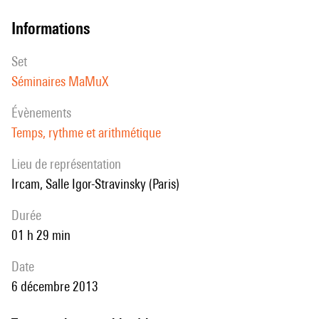
informations
set
Séminaires MaMuX
évènements
Temps, rythme et arithmétique
Lieu de représentation
Ircam, Salle Igor-Stravinsky (Paris)
durée
01 h 29 min
date
6 décembre 2013