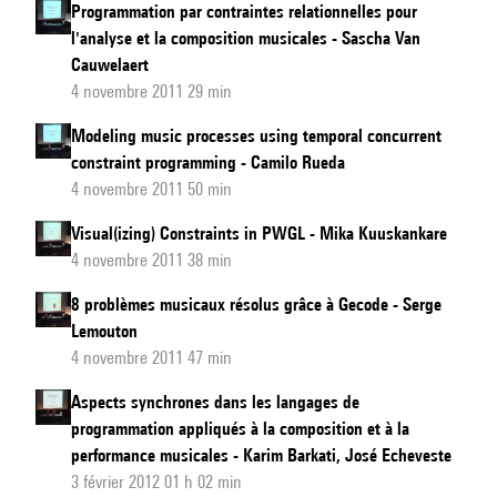
Programmation par contraintes relationnelles pour
l'analyse et la composition musicales - Sascha Van
Cauwelaert
4 novembre 2011 29 min
Modeling music processes using temporal concurrent
constraint programming - Camilo Rueda
4 novembre 2011 50 min
Visual(izing) Constraints in PWGL - Mika Kuuskankare
4 novembre 2011 38 min
8 problèmes musicaux résolus grâce à Gecode - Serge
Lemouton
4 novembre 2011 47 min
Aspects synchrones dans les langages de
programmation appliqués à la composition et à la
performance musicales - Karim Barkati, José Echeveste
3 février 2012 01 h 02 min