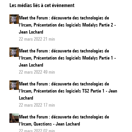
Les médias liés à cet évènement
the
Forum
Meet the Forum : découverte des technologies de
:
l'Ircam, Présentation des logiciels Modalys Partie 2 -
découverte
Jean Lochard
des
22 mars 2022 21 min
technologies
Meet the Forum : découverte des technologies de
de
l'Ircam, Présentation des logiciels Modalys Partie 1 -
l'Ircam,
Jean Lochard
Présentation
22 mars 2022 49 min
de
Meet the Forum : découverte des technologies de
Plugins
l'Ircam, Présentation des logiciels TS2 Partie 1 - Jean
dans
Lochard
Ableton
22 mars 2022 17 min
Live
Meet the Forum : découverte des technologies de
l'Ircam, Questions - Jean Lochard
22 mars 2022 02 min