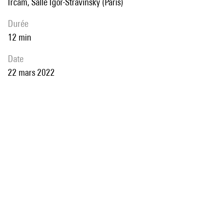
Ircam, Salle Igor-Stravinsky (Paris)
durée
12 min
date
22 mars 2022