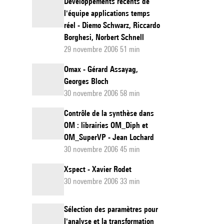
Développements récents de
l'équipe applications temps
réel - Diemo Schwarz, Riccardo
Borghesi, Norbert Schnell
29 novembre 2006 51 min
Omax - Gérard Assayag,
Georges Bloch
30 novembre 2006 58 min
Contrôle de la synthèse dans
OM : librairies OM_Diph et
OM_SuperVP - Jean Lochard
30 novembre 2006 45 min
Xspect - Xavier Rodet
30 novembre 2006 33 min
Sélection des paramètres pour
l'analyse et la transformation