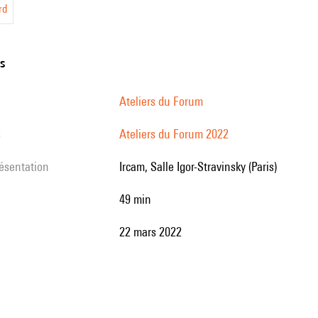
rd
rte
ogies
ns
Ateliers du Forum
ation
s
Ateliers du Forum 2022
résentation
Ircam, Salle Igor-Stravinsky (Paris)
s
49 min
22 mars 2022