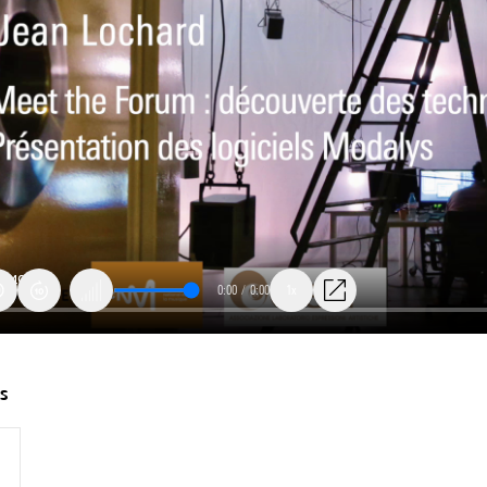
0:00
/
0:00
1x
ts