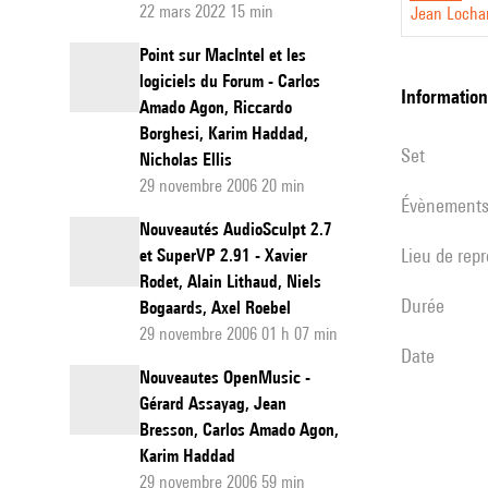
22 mars 2022 15 min
Jean Locha
découve
Point sur MacIntel et les
des
logiciels du Forum - Carlos
technol
informatio
Amado Agon, Riccardo
de
Borghesi, Karim Haddad,
set
l'Ircam,
Nicholas Ellis
29 novembre 2006 20 min
Présent
évènement
des
Nouveautés AudioSculpt 2.7
Lieu de rep
et SuperVP 2.91 - Xavier
logiciels
Rodet, Alain Lithaud, Niels
Modaly
durée
Bogaards, Axel Roebel
Partie
29 novembre 2006 01 h 07 min
1
date
Nouveautes OpenMusic -
Gérard Assayag, Jean
Bresson, Carlos Amado Agon,
Karim Haddad
29 novembre 2006 59 min