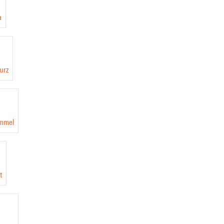
a
urz
mmel
t