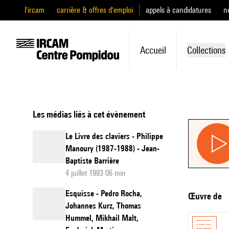
l'ircam
carrière & offres d'emploi
appels à candidatures
n
Accueil
Collections
Les médias liés à cet évènement
Le Livre des claviers - Philippe
Manoury (1987-1988) - Jean-
Baptiste Barrière
4 juillet 1993 06 min
Esquisse - Pedro Rocha,
Œuvre de
Johannes Kurz, Thomas
Hummel, Mikhail Malt,