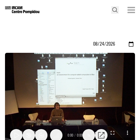
0:00
/
0:00
1x