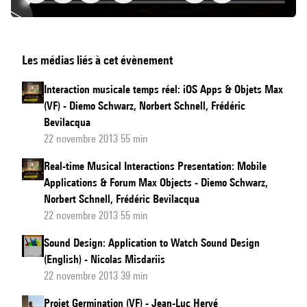
Présentation
Les médias liés à cet évènement
du
bibliothèque
Interaction musicale temps réel: iOS Apps & Objets Max
BACH
(VF) - Diemo Schwarz, Norbert Schnell, Frédéric
(VF)
Bevilacqua
22 novembre 2013 55 min
Real-time Musical Interactions Presentation: Mobile
Applications & Forum Max Objects - Diemo Schwarz,
Norbert Schnell, Frédéric Bevilacqua
22 novembre 2013 55 min
Sound Design: Application to Watch Sound Design
(English) - Nicolas Misdariis
22 novembre 2013 39 min
Projet Germination (VF) - Jean-Luc Hervé