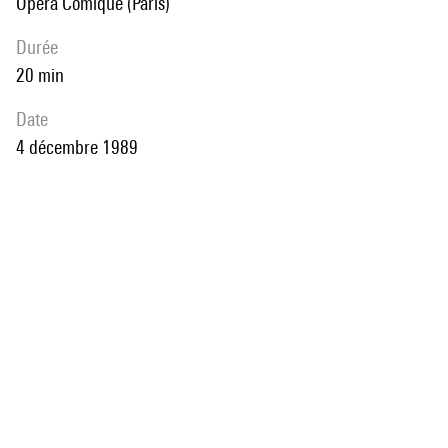
Opéra Comique (Paris)
durée
20 min
date
4 décembre 1989