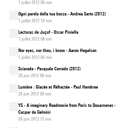
1 juillet 2012 08 min
Ogni parola della tua bocca - Andrea Sarto (2012)
1 juillet 2012 19 min
Lecturas de Juçuf - Oscar Piniella
1 juillet 2012 08 min
Nor eyes, nor thou, i know - Aaron Hegelson
1 juillet 2012 06 min
Sciarada - Pasquale Corrado (2012)
28 juin 2012 09 min
Lumière : Glacée et Réfractée - Paul Hembree
28 juin 2012 09 min
YS - A imaginary Roadmovie from Paris to Douarnenez -
Caspar de Gelmini
28 juin 2012 13 min