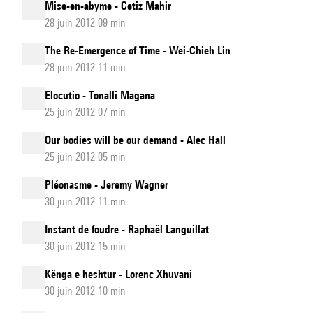
Mise-en-abyme - Cetiz Mahir
28 juin 2012 09 min
The Re-Emergence of Time - Wei-Chieh Lin
28 juin 2012 11 min
Elocutio - Tonalli Magana
25 juin 2012 07 min
Our bodies will be our demand - Alec Hall
25 juin 2012 05 min
Pléonasme - Jeremy Wagner
30 juin 2012 11 min
Instant de foudre - Raphaël Languillat
30 juin 2012 15 min
Kënga e heshtur - Lorenc Xhuvani
30 juin 2012 10 min