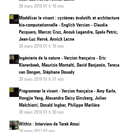
30 mars 2019 01 h 16 min
Modéliser le vivant : systèmes évolutifs et architecture
bio-computationnelle - English Version - Claudia
Pasquero, Marcos Cruz, Anouk Legendre, Spela Petric,
Jean-Luc Hervé, Annick Lesne
30 mars 2019 01 h 16 min
Ingénierie de la nature - Version française - Eric
Klarenbeek, Maurizio Montalti, David Benjamin, Teresa
van Dongen, Stéphane Douady
30 mars 2019 01 h 31 min
Programmer le vivant - Version française - Amy Karle,
Hongjie Yang, Alexandra Daisy Ginsberg, Julian
Melchiorri, Donald Ingber, Philippe Marlière
30 mars 2019 01 h 30 min
Within : Interview de Tarek Atoui
18 mars 2017 02 min