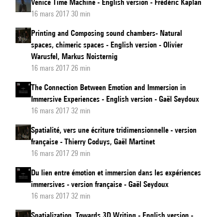
Venice Time Machine - English version - Frédéric Kaplan
16 mars 2017 30 min
Printing and Composing sound chambers- Natural
spaces, chimeric spaces - English version - Olivier
Warusfel, Markus Noisternig
16 mars 2017 26 min
The Connection Between Emotion and Immersion in
Immersive Experiences - English version - Gaël Seydoux
16 mars 2017 32 min
Spatialité, vers une écriture tridimensionnelle - version
française - Thierry Coduys, Gaël Martinet
16 mars 2017 29 min
Du lien entre émotion et immersion dans les expériences
immersives - version française - Gaël Seydoux
16 mars 2017 32 min
Spatialization, Towards 3D Writing - English version -