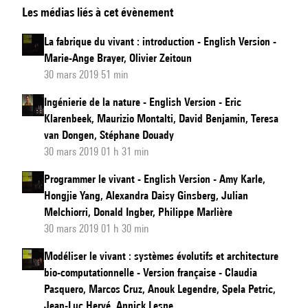
Les médias liés à cet évènement
fabrique
du
La fabrique du vivant : introduction - English Version -
vivant
Marie-Ange Brayer, Olivier Zeitoun
:
30 mars 2019 51 min
introduction
Ingénierie de la nature - English Version - Eric
-
Klarenbeek, Maurizio Montalti, David Benjamin, Teresa
Version
van Dongen, Stéphane Douady
française
30 mars 2019 01 h 31 min
Programmer le vivant - English Version - Amy Karle,
Hongjie Yang, Alexandra Daisy Ginsberg, Julian
Melchiorri, Donald Ingber, Philippe Marlière
30 mars 2019 01 h 30 min
Modéliser le vivant : systèmes évolutifs et architecture
bio-computationnelle - Version française - Claudia
Pasquero, Marcos Cruz, Anouk Legendre, Spela Petric,
Jean-Luc Hervé, Annick Lesne