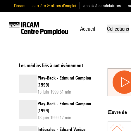
l'ircam
carrière & offres d'emploi
appels à candidatures
n
Accueil
Collections
Les médias liés à cet évènement
Play-Back - Edmund Campion
(1999)
13 juin 1999 51 min
Play-Back - Edmund Campion
(1999)
Œuvre de
13 juin 1999 17 min
Intégrales - Edgard Varèse