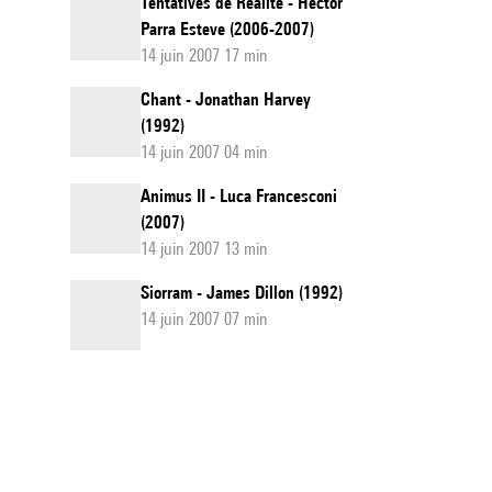
Tentatives de Réalité - Hèctor
Parra Esteve (2006-2007)
14 juin 2007 17 min
Chant - Jonathan Harvey
(1992)
14 juin 2007 04 min
Animus II - Luca Francesconi
(2007)
14 juin 2007 13 min
Siorram - James Dillon (1992)
14 juin 2007 07 min