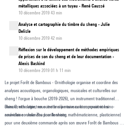
métalliques associées à un tuyau - René Caussé
10 décembre 2019 43 min
Analyse et cartographie du timbre du sheng - Julie
Delisle
10 décembre 2019 42 min
Réflexion sur le développement de méthodes empiriques
de prises de son du sheng et de leur documentation -
Alexis Baskind
10 décembre 2019 01 h 11 min
Le projet Forêt de Bambous - Ornithologie organise et coordine des
analyses acoustiques, organologiques, musicales et culturelles sur
sheng ! l'orgue à bouche (2019-2026), un instrument traditionnel
chinois, et soutient en outre le répertoire contemporain et les
Dans Ornithologie, nous invitons à nouveau la compositrice sino-
nouvelles commandes pour le sheng.
américaine - Julie Zhu (carillonniste, mathématicienne, plasticienne)
pour une deuxième commande après son œuvre Forêt de Bambous -