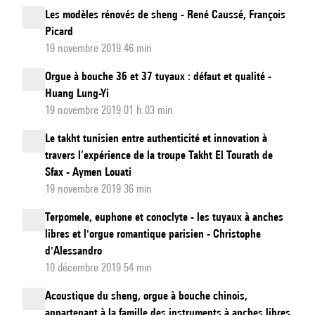
Les modèles rénovés de sheng - René Caussé, François
Picard
19 novembre 2019 46 min
Orgue à bouche 36 et 37 tuyaux : défaut et qualité -
Huang Lung-Yi
19 novembre 2019 01 h 03 min
Le takht tunisien entre authenticité et innovation à
travers l’expérience de la troupe Takht El Tourath de
Sfax - Aymen Louati
19 novembre 2019 36 min
Terpomele, euphone et conoclyte - les tuyaux à anches
libres et l'orgue romantique parisien - Christophe
d'Alessandro
10 décembre 2019 54 min
Acoustique du sheng, orgue à bouche chinois,
appartenant à la famille des instruments à anches libres