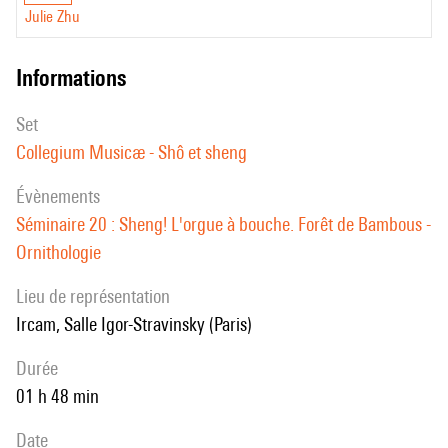
Julie Zhu
informations
set
Collegium Musicæ - Shô et sheng
évènements
Séminaire 20 : Sheng! L'orgue à bouche. Forêt de Bambous -
Ornithologie
Lieu de représentation
Ircam, Salle Igor-Stravinsky (Paris)
durée
01 h 48 min
date