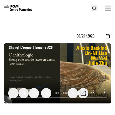
0:00
/
0:00
1x
Forêt