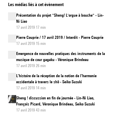
Les médias liés à cet évènement
de
Bambous
Présentation du projet "Sheng! L'orgue à bouche" - Lin-
-
Ni Liao
Ornithologie
17 avril 2019 17 min
Pierre Couprie / 17 avril 2019 / Interdit - Pierre Couprie
17 avril 2019 15 min
Emergence de nouvelles pratiques des instruments de la
musique de cour gagaku - Véronique Brindeau
17 avril 2019 26 min
L’histoire de la réception de la notion de l’harmonie
occidentale à travers le shô - Seiko Suzuki
17 avril 2019 14 min
Sheng ! discussion en fin de journée - Lin-Ni Liao,
François Picard, Véronique Brindeau, Seiko Suzuki
17 avril 2019 43 min