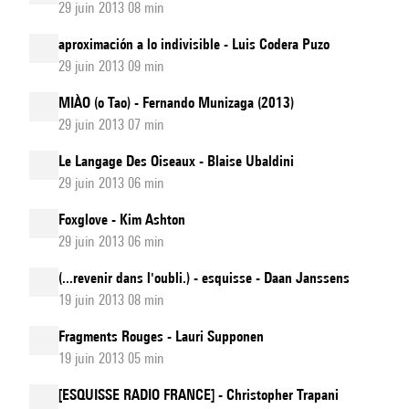
29 juin 2013 08 min
aproximación a lo indivisible - Luis Codera Puzo
29 juin 2013 09 min
MIÀO (o Tao) - Fernando Munizaga (2013)
29 juin 2013 07 min
Le Langage Des Oiseaux - Blaise Ubaldini
29 juin 2013 06 min
Foxglove - Kim Ashton
29 juin 2013 06 min
(...revenir dans l'oubli.) - esquisse - Daan Janssens
19 juin 2013 08 min
Fragments Rouges - Lauri Supponen
19 juin 2013 05 min
[ESQUISSE RADIO FRANCE] - Christopher Trapani