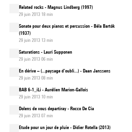
Related rocks - Magnus Lindberg (1997)
29 juin 2013 18 min
Sonate pour deux pianos et percussion - Béla Bartók
(1937)
29 juin 2013 13 min
Saturations - Lauri Supponen
29 juin 2013 06 min
En dérive – (...paysage d’oubli...) - Daan Janssens
29 juin 2013 08 min
BAB 6-1_iLi - Aurélien Marion-Gallois
29 juin 2013 10 min
Dolens de vous departiray - Rocco De Cia
29 juin 2013 07 min
Etude pour un jour de pluie - Didier Rotella (2013)