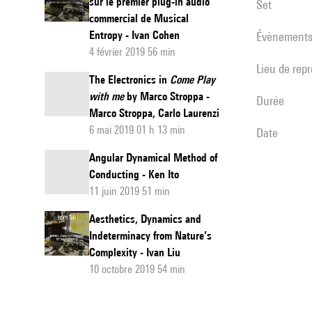
sur le premier plug-in audio
set
commercial de Musical
Entropy - Ivan Cohen
évènement
4 février 2019 56 min
Lieu de rep
The Electronics in
Come Play
with me
by Marco Stroppa -
durée
Marco Stroppa, Carlo Laurenzi
6 mai 2019 01 h 13 min
date
Angular Dynamical Method of
Conducting - Ken Ito
11 juin 2019 51 min
Aesthetics, Dynamics and
Indeterminacy from Nature’s
Complexity - Ivan Liu
10 octobre 2019 54 min