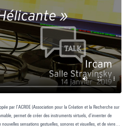
loppée par l’ACROE (Association pour la Création et la Recherche sur
mmable, permet de créer des instruments virtuels, d’inventer de
ouvelles sensations gestuelles, sonores et visuelles, et de vivre