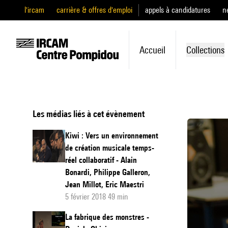
l'ircam
carrière & offres d'emploi
appels à candidatures
n
Accueil
Collections
Les médias liés à cet évènement
Kiwi : Vers un environnement
de création musicale temps-
réel collaboratif - Alain
Bonardi, Philippe Galleron,
Jean Millot, Eric Maestri
5 février 2018 49 min
La fabrique des monstres -