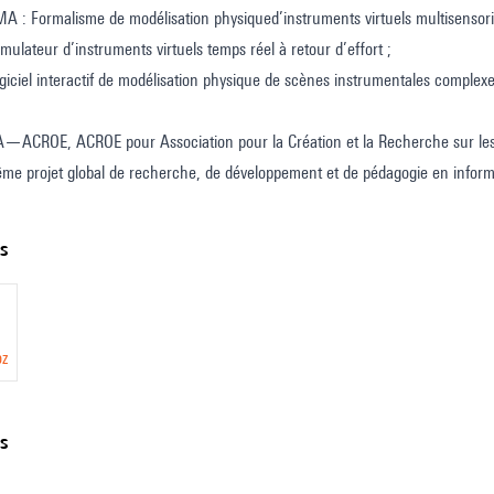
: Formalisme de modélisation physiqued’instruments virtuels multisensorie
mulateur d’instruments virtuels temps réel à retour d’effort ;
iciel interactif de modélisation physique de scènes instrumentales complexe
—ACROE, ACROE pour Association pour la Création et la Recherche sur les Ou
me projet global de recherche, de développement et de pédagogie en inform
de Cadoz, Annie Luciani et Jean-Loup Florens à l'Institut National Polytech
 la Communication. Le laboratoire ICA en tant qu’unité de recherche de Gre
ts
oz
ns