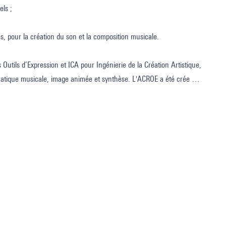
ls ;
s, pour la création du son et la composition musicale.
tils d’Expression et ICA pour Ingénierie de la Création Artistique,
atique musicale, image animée et synthèse. L'ACROE a été crée en
nique de Grenoble (Grenoble INP) avec le soutien du Ministère de la
noble INP a été créé en 1999.