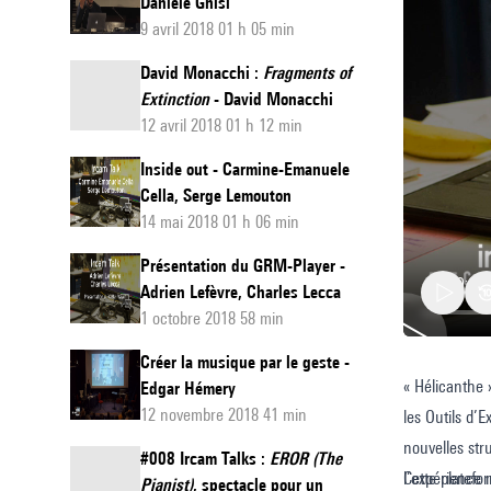
Daniele Ghisi
9 avril 2018 01 h 05 min
David Monacchi :
Fragments of
Extinction
- David Monacchi
12 avril 2018 01 h 12 min
Inside out - Carmine-Emanuele
Cella, Serge Lemouton
14 mai 2018 01 h 06 min
Présentation du GRM-Player -
Adrien Lefèvre, Charles Lecca
1 octobre 2018 58 min
Créer la musique par le geste -
« Hélicanthe 
La
Edgar Hémery
12 novembre 2018 41 min
les Outils d’
platefo
nouvelles str
«
#008 Ircam Talks :
EROR (The
l’expérience 
Cette platefo
Pianist)
, spectacle pour un
Hélican