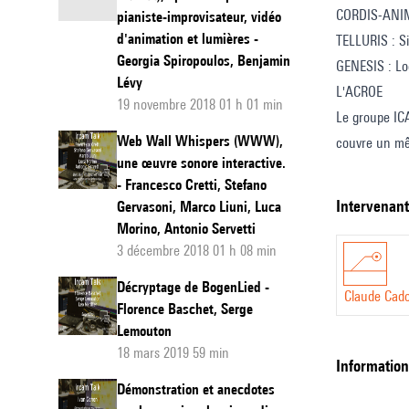
CORDIS-ANIMA 
pianiste-improvisateur, vidéo
»
d'animation et lumières -
TELLURIS : Si
Georgia Spiropoulos, Benjamin
GENESIS : Log
Lévy
L'ACROE
19 novembre 2018 01 h 01 min
Le groupe ICA
Web Wall Whispers (WWW),
couvre un mê
une œuvre sonore interactive.
1976 par Clau
- Francesco Cretti, Stefano
Culture et de
intervenan
Gervasoni, Marco Liuni, Luca
Morino, Antonio Servetti
3 décembre 2018 01 h 08 min
Décryptage de BogenLied -
Claude Cad
Florence Baschet, Serge
Lemouton
18 mars 2019 59 min
informatio
Démonstration et anecdotes