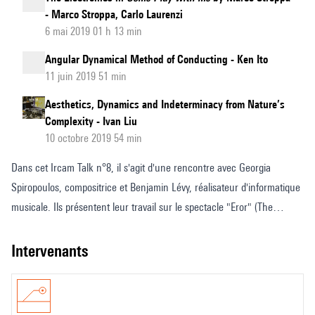
- Marco Stroppa, Carlo Laurenzi
6 mai 2019 01 h 13 min
Angular Dynamical Method of Conducting - Ken Ito
11 juin 2019 51 min
Aesthetics, Dynamics and Indeterminacy from Nature’s
Complexity - Ivan Liu
10 octobre 2019 54 min
Dans cet Ircam Talk n°8, il s'agit d'une rencontre avec Georgia
Spiropoulos, compositrice et Benjamin Lévy, réalisateur d'informatique
musicale. Ils présentent leur travail sur le spectacle "Eror" (The
Pianist), pour pianiste-improvisateur, vidéo d'animation et lumières, qui
sera présenté en 2019 à Athènes et lors de ManiFeste-2019.
intervenants