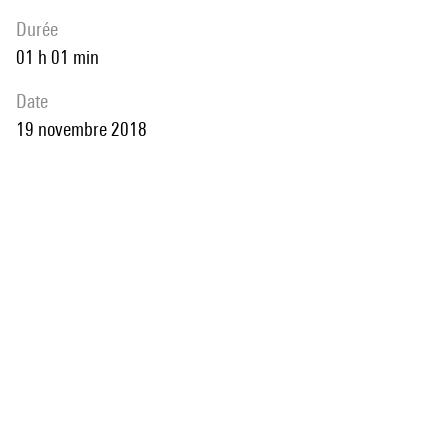
durée
01 h 01 min
date
19 novembre 2018