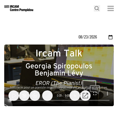
0:00
/
0:00
1x
#008