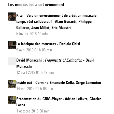
Les médias liés à cet évènement
Ircam
Talks
Kiwi : Vers un environnement de création musicale
:
temps-réel collaboratif - Alain Bonardi, Philippe
EROR
Galleron, Jean Millot, Eric Maestri
(The
5 février 2018 49 min
Pianist)
,
La fabrique des monstres - Daniele Ghisi
spectacle
9 avril 2018 01 h 05 min
pour
David Monacchi :
Fragments of Extinction
- David
un
Monacchi
pianiste-
12 avril 2018 01 h 12 min
improvisateur,
Inside out - Carmine-Emanuele Cella, Serge Lemouton
vidéo
14 mai 2018 01 h 06 min
d'animation
et
Présentation du GRM-Player - Adrien Lefèvre, Charles
lumières
Lecca
1 octobre 2018 58 min