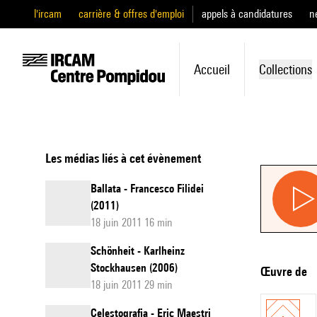
l'ircam
carrière & offres d'emploi
appels à candidatures
n
Accueil
Collections
Les médias liés à cet évènement
Ballata - Francesco Filidei
(2011)
18 juin 2011 16 min
Schönheit - Karlheinz
Stockhausen (2006)
Œuvre de
18 juin 2011 29 min
Celestografia - Eric Maestri