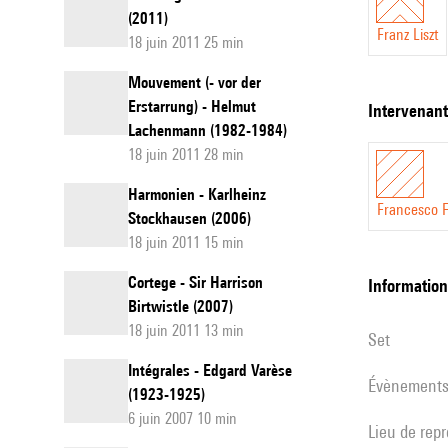
(2011)
Franz Liszt
18 juin 2011 25 min
Mouvement (- vor der
Erstarrung) - Helmut
intervenan
Lachenmann (1982-1984)
18 juin 2011 28 min
Harmonien - Karlheinz
Francesco Fi
Stockhausen (2006)
18 juin 2011 15 min
Cortege - Sir Harrison
informatio
Birtwistle (2007)
18 juin 2011 13 min
set
Intégrales - Edgard Varèse
évènement
(1923-1925)
6 juin 2007 10 min
Lieu de rep