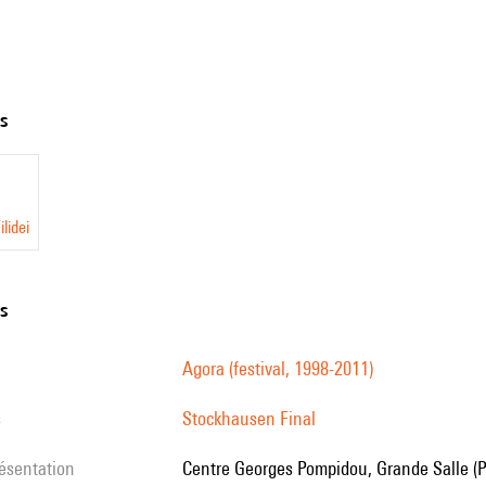
ts
lidei
ns
Agora (festival, 1998-2011)
s
Stockhausen Final
résentation
Centre Georges Pompidou, Grande Salle (P