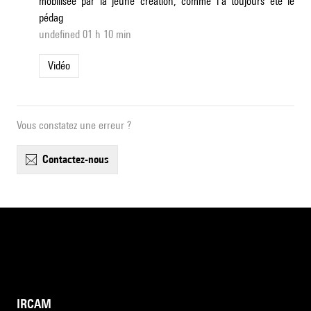
mobilisée par la jeune création, comme l’a toujours été le
pédag
undefined 01 h 10 min
Vidéo
Vous constatez une erreur ?
contactez-nous
IRCAM