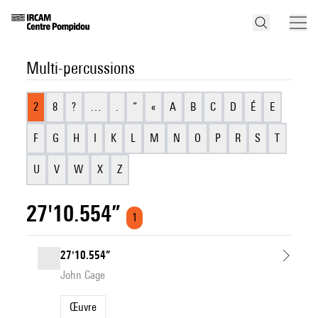
Multi-percussions
2
8
?
…
.
“
«
A
B
C
D
É
E
F
G
H
I
K
L
M
N
O
P
R
S
T
U
V
W
X
Z
27'10.554”
1
27'10.554”
John Cage
Œuvre