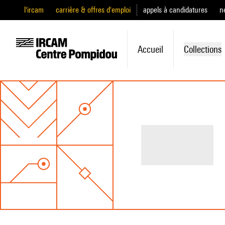
l'ircam
carrière & offres d'emploi
appels à candidatures
n
Accueil
Collections