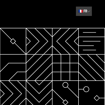
🇫🇷
FR