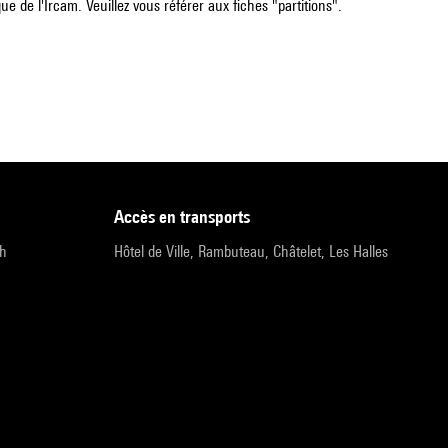
e de l'Ircam. Veuillez vous référer aux fiches "partitions".
accès en transports
9h
Hôtel de Ville, Rambuteau, Châtelet, Les Halles