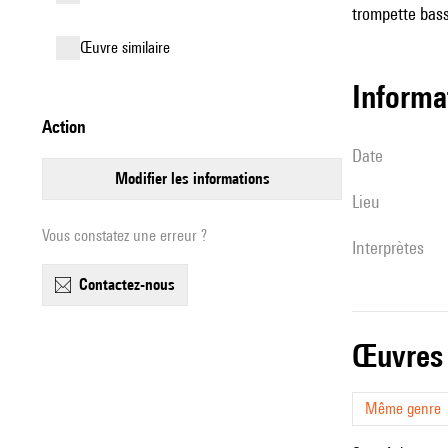
trompette basse
œuvre similaire
informa
action
date
modifier les informations
lieu
Vous constatez une erreur ?
interprètes
contactez-nous
œuvres
Même genre