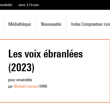
ewsletter
venir à l'ircam
Médiathèque
Nouveautés
Index Compositeur·ric
Les voix ébranlées
(2023)
pour ensemble
par
Michaël Levinas
(1949
)