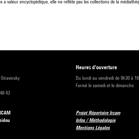
e a valeur encyclopédique, elle ne reflète pas les collections de la médiathèqu
heures d'ouverture
r-Stravinsky
Du lundi au vendredi de 9h30 à 1
Fermé le samedi et le dimanche
 48 43
’IRCAM
Projet Répertoire Ircam
pidou
Infos / Méthodologie
Mentions Légales