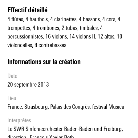
effectif détaillé
4 flûtes, 4 hautbois, 4 clarinettes, 4 bassons, 4 cors, 4
trompettes, 4 trombones, 2 tubas, timbales, 4
percussionnistes, 16 violons, 14 violons II, 12 altos, 10
violoncelles, 8 contrebasses
informations sur la création
date
20 septembre 2013
lieu
France, Strasbourg, Palais des Congrès, festival Musica
interprètes
le SWR Sinfonieorchester Baden-Baden und Freiburg,
direction : François-Xavier Roth.