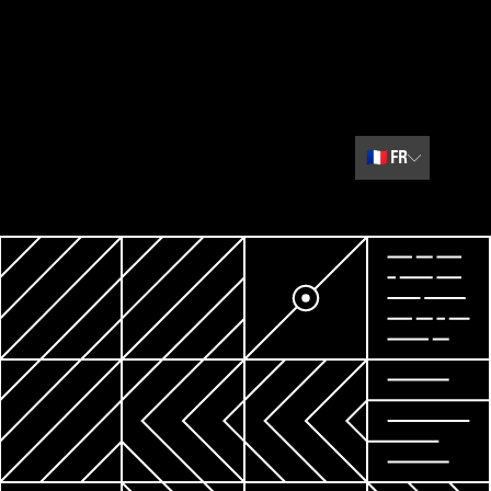
🇫🇷
FR