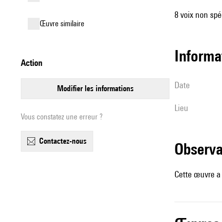
8 voix non spé
œuvre similaire
informa
action
date
modifier les informations
lieu
Vous constatez une erreur ?
contactez-nous
observ
Cette œuvre a 