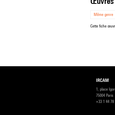
œuvres
Même genre
Cette fiche œuvr
IRCAM
1, place Igo
75004 Paris
+33 1 44 78