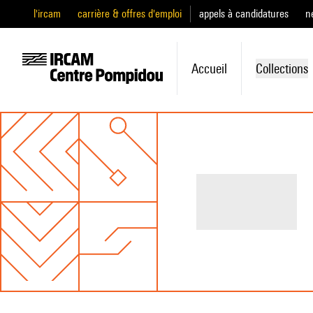
l'ircam
carrière & offres d'emploi
appels à candidatures
n
Accueil
Collections