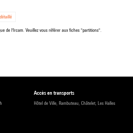
étaillé
e de l'Ircam. Veuillez vous référer aux fiches "partitions".
accès en transports
9h
Hôtel de Ville, Rambuteau, Châtelet, Les Halles