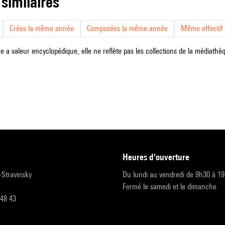
 similaires
Crées la même année
Composées la même année
Même effectif d
e a valeur encyclopédique, elle ne reflète pas les collections de la médiathèqu
heures d'ouverture
r-Stravinsky
Du lundi au vendredi de 9h30 à 1
Fermé le samedi et le dimanche
 48 43