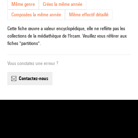
Même genre
Crées la même année
Composées la même année
Même effectif détaillé
Cette fiche œuvre a valeur encyclopédique, elle ne reflète pas les
collections de la médiathèque de l'Ircam. Veuillez vous référer aux
fiches "partitions".
Vous constatez une erreur ?
contactez-nous