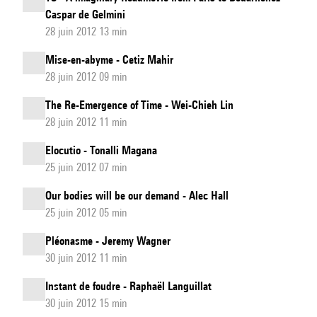
Caspar de Gelmini
28 juin 2012 13 min
Mise-en-abyme - Cetiz Mahir
28 juin 2012 09 min
The Re-Emergence of Time - Wei-Chieh Lin
28 juin 2012 11 min
Elocutio - Tonalli Magana
25 juin 2012 07 min
Our bodies will be our demand - Alec Hall
25 juin 2012 05 min
Pléonasme - Jeremy Wagner
30 juin 2012 11 min
Instant de foudre - Raphaël Languillat
30 juin 2012 15 min