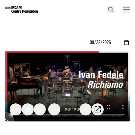
0:00
/
0:00
1x
Richiamo