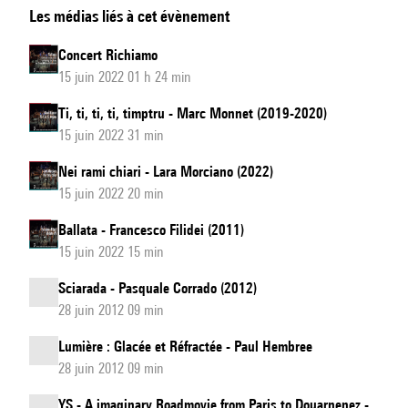
Les médias liés à cet évènement
Concert Richiamo
15 juin 2022 01 h 24 min
Ti, ti, ti, ti, timptru - Marc Monnet (2019-2020)
15 juin 2022 31 min
Nei rami chiari - Lara Morciano (2022)
15 juin 2022 20 min
Ballata - Francesco Filidei (2011)
15 juin 2022 15 min
Sciarada - Pasquale Corrado (2012)
28 juin 2012 09 min
Lumière : Glacée et Réfractée - Paul Hembree
28 juin 2012 09 min
YS - A imaginary Roadmovie from Paris to Douarnenez -