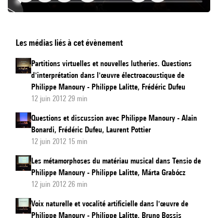
Orchestres
Les médias liés à cet évènement
et
orchestrations
Partitions virtuelles et nouvelles lutheries. Questions
numériques
d'interprétation dans l'œuvre électroacoustique de
chez
Philippe Manoury - Philippe Lalitte, Frédéric Dufeu
Manoury
12 juin 2012 29 min
Questions et discussion avec Philippe Manoury - Alain
Bonardi, Frédéric Dufeu, Laurent Pottier
12 juin 2012 15 min
Les métamorphoses du matériau musical dans Tensio de
Philippe Manoury - Philippe Lalitte, Márta Grabócz
12 juin 2012 26 min
Voix naturelle et vocalité artificielle dans l'œuvre de
Philippe Manoury - Philippe Lalitte, Bruno Bossis