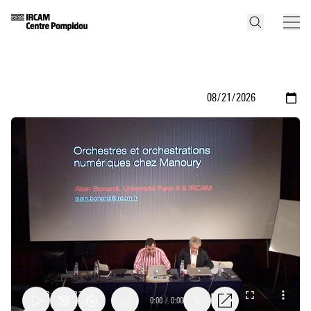
0:00
/
0:00
1x