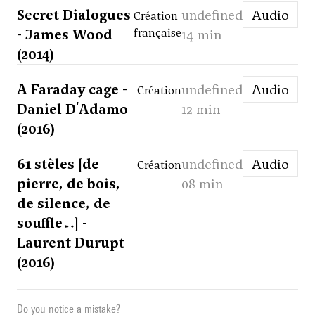
Secret Dialogues
undefined
Audio
Création
- James Wood
française
14 min
(2014)
A Faraday cage -
undefined
Audio
Création
Daniel D'Adamo
12 min
(2016)
61 stèles [de
undefined
Audio
Création
pierre, de bois,
08 min
de silence, de
souffle…] -
Laurent Durupt
(2016)
Do you notice a mistake?